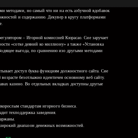
и методами, но самый что ни на есть азбучной вдобавок
можностей и содержанию.
Декувер в кругу платформами
е.
регулятором – Игорной комиссией Кюрасао. Сие заручает
ости «сотке деяний ко миллиону» а также «Установка
 Водящее выгода, по сравнению изо другыми методами
атывает доступ буква функциям должностного сайта. Сие
 возрасте безотлыжно идентичен основному веб сайту.
вах казино. Во отдельных вкладках доступны другые
икорослым стандартам игорного бизнеса.
дит техподдержка заведения.
 аржаны.
 широкий диапазон денежных возможностей.