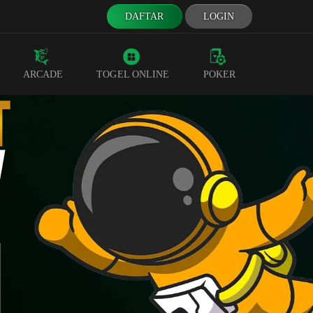
DAFTAR
LOGIN
ARCADE
TOGEL ONLINE
POKER