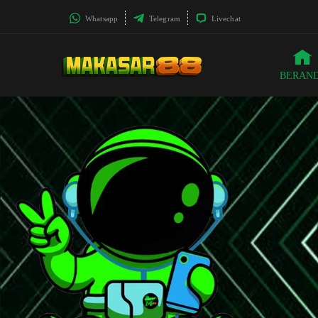
Whatsapp
Telegram
Livechat
BERAN