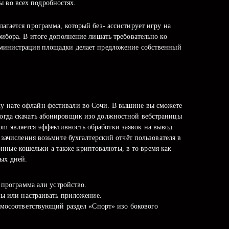
ы во всех подробностях.
агается программа, который без- ассистирует игру на
ибора. В итоге дополнение лишать требовательно ко
 Администрация площадки делает предложение собственный
ку нате офлайн фестивали во Сочи. В вышине вы сможете
 Когда скачать абонировщик изо должностной вебстраницы
om является эффективность обработки заявок на вывод
зачисления возьмите бухгалтерский отчёт пользователя в
нные кошельки а также криптовалюты, в то время как
ых дней.
 программа али устройство.
ны или настраивать приложение.
имосоответствующий раздел «Спорт» изо бокового