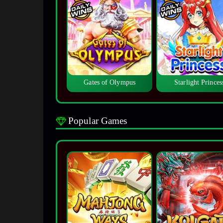
Gates of Olympus
Starlight Princes
Popular Games