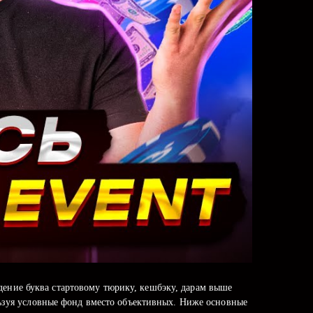
дение буква стартовому тюрику, кешбэку, дарам выше
льзуя условные фонд вместо объективных. Ниже основные