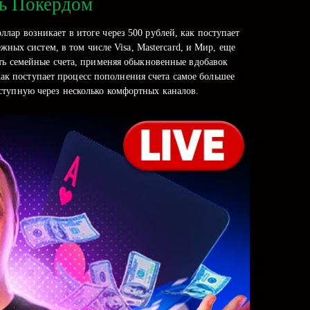
сь Покердом
ар возникает в итоге через 500 рублей, как поступает
ных систем, в том числе Visa, Mastercard, и Мир, еще
ять семейные счета, применяя обыкновенные вдобавок
как поступает процесс пополнения счета самое большее
ступную через несколько комфортных каналов.