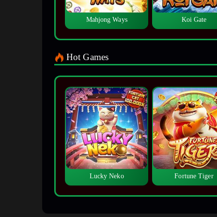
Mahjong Ways
Koi Gate
Hot Games
Lucky Neko
Fortune Tiger