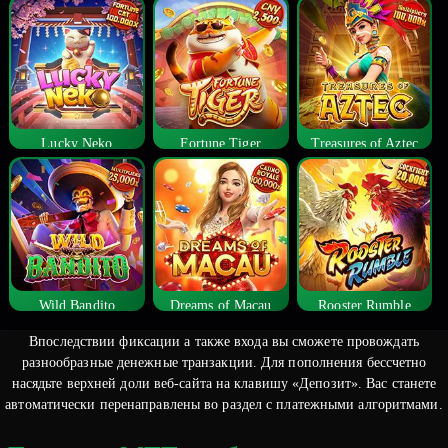
Lucky Neko
Fortune Tiger
Treasures of Aztec
Wild Bandito
Dreams of Macau
Rooster Rumble
Впоследствии фиксации а также входа вы сможете провождать
разнообразные денежные транзакции. Для пополнения бессчетно
насядьте верхней доли веб-сайта на клавишу «Депозит». Вас станете
автоматически перенаправлены во раздел с платежными алгоритмами.