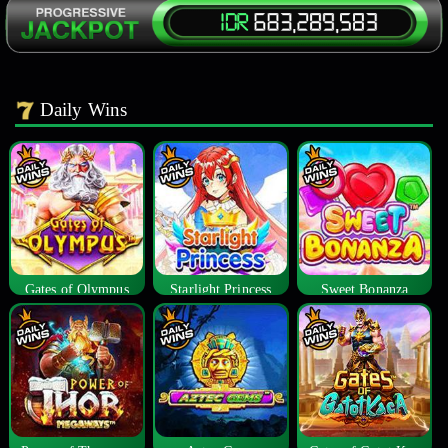
Daily Wins
Gates of Olympus
Starlight Princess
Sweet Bonanza