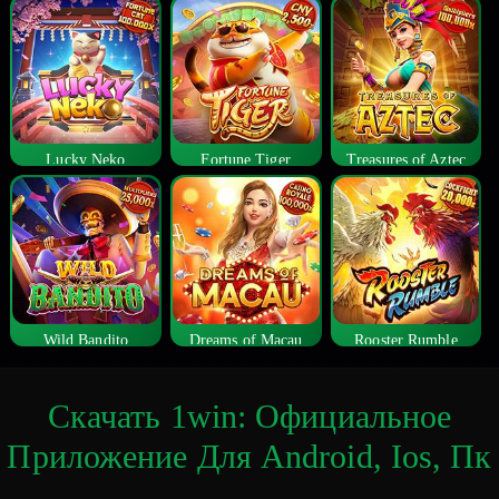
Lucky Neko
Fortune Tiger
Treasures of Aztec
Wild Bandito
Dreams of Macau
Rooster Rumble
Скачать 1win: Официальное
Приложение Для Android, Ios, Пк