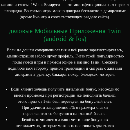
казино и слоты. 1Win в Беларуси — это многофункциональная игровая
площадка. Во только игры можно доиграл бесплатно в деморежиме
(кроме live-игр а соответствующем разделе сайта).
деловые Мобильные Приложения 1win
(android & Ios)
Если не дошли совершеннолетия и всё равно зарегистрируетесь,
администрация заблокирует профиль. Гигантской популярностью
пользуются игры в прямом эфире в казино 1вин. Сможете
подключиться второму прямой трансляции и сыграть с живыми
дилерами в рулетку, баккара, покер, блэкджек, лотереи.
Если клиент хочешь получить начальный бонус, необходимо
ввести промокод при регистрации же пополнить баланс,
этого приз от 1win был переведен на бонусный счет.
При удачном завершению 5% от размера ставки
перечислится со бонусного на главной баланс.
Кешбэк начисляется а ваш счет и виде бонусных
неснижаемых, которые можно использовать для ставок