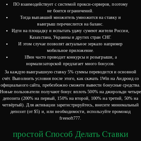
ПО взаимодействует с системой прокси-серверов, поэтому
не боится ограничений.
Тогда выпавший множитель умножится на ставку и
выигрыш перечислится на баланс.
Идти на площадку и испытать удачу сумеют жители России,
Казахстана, Украины и других стран СНГ.
И этом случае позволят актуальное зеркало например
мобильное приложение.
1Вин часто проводит конкурсы и розыгрыши, а
нормализаторской предлагает много бонусов.
За каждую выигрышную ставку 5% суммы переводится и основной
счёт. Выполнить условия после этого, как скачать 1Win на Андроид со
официального сайта, пребезбожно сможете вывести бонусные средства.
Новые пользователи получают бонус вплоть 500% на джирольди четыре
депозита (200% на первый, 150% на второй, 100% на третий, 50% на
четвёртый). Для активации зарегистрируйтесь, внесите минимальный
депозит (от $5) и, или необходимости, используйте промокод
freesoft777.
простой Способ Делать Ставки