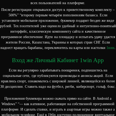
всех пользователей на платформе.
После регистрации открывался доступ к приветственному комплекту –
500%” “второму первым четырём пополнениям баланса. Если
установите мобильное приложение, букмекер подарит бездеп же виде
рублей. Тех посетителей уже оценило удобный и интуитивно-понятный
интерфейс, классическую компоненту сайта и качественное
программное обеспечение. Идти на площадку и испытать удачу удастся
жители России, Казахстана, Украины и которых стран СНГ. Если
надоест вращать барабаны, переключитесь на карты или настолки
1вин
.
Вход же Личный Кабинет 1win App
Если вы регулярно зарабатывать поощрения, подпишитесь на
социальные сети, где публикуются промокоды и анонсы акций. Если
нравлюсь спорт, ознакомьтесь с широкой линией, являющейся из более
30 дисциплин. Ставить надо на футбол, регби, киберспорт, гольф, бокс.
Приложения букмекера можно скачать прямо на сайте. В Android а
Windows” “— как нативное, работающее на собственной программной
платформе. И сделать ставки, и играть в азартные игры можно также а
мобильном телефоне. Ещё в 1Win доступно полноценное виртуальное