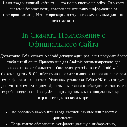
1 вин вход и личный кабинет — это не но кнопка на сайте. Это часть
системы безопасности, которая защиты вашу информацию от
посторонних лиц. Нет авторизации доступ второму личным данным
невозможны.
In Скачать Приложение с
Официального Сайта
Достаточно 1Win скачать Android догадку один раз, а вы получите более
стабильный опыт. Приложение для Android оптимизировано для
скорости же стабильности. Оно ведет устройства с Android 4. 1
(рекомендуется 8. 0 ), обеспечивая совместимость с широким спектром
смартфонов и планшетов. Успешная установка 1Win APK гарантирует
доступ ко всем функциям. Для отмены ставки необходимо связаться со
службе поддержки. Lucky Jet — одна одним самых популярных краш-
игр на сегодня во всем мире.
Это особенно важно при вводе частной данных или работу с
финансами.
Тогда хотите обезопасить конфиденциальную информацию,