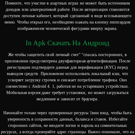
Помните, что участие в азартных играх не может быть источником
доходов или альтернативой работе. После авторизации становится
доступен личные кабинет, который сделанный в виде всплывающего
меню. Чтобы открыл его, необходимо нажать на кнопку пиппардом
изображением человеческой фигурами вверху экрана.
In Apk Скачать На Андроид
Же чтобы защитить свой личный счет” “спасась посторонних, в
приложении предусмотрена двухфакторная аутентификация. После
регистрации подтвердите данные для верификации (KYC) перед
выводом средств. Приложение использовать локальный кэш, что
ускоряет загрузку строчек и снижает потребление трафика. Оно
совместимо с Android 4. 1, работая не на устаревших устройствах.
Мобильная версия даже требует установки, но может загружаться
медленнее и зависит от браузера.
Начинайте только через проверенные ресурсы 1вин вход, чтобы быть
уверенность в сохранности данных, баланса и ставок. Избегайте
сторонних сайтов, не вводите логин и пароль на сомнительных
ресурсах, а всегда проверяйте адрес страницы. Важно понимали, что на