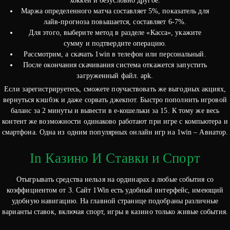
хоккей и безусловно другое.
Маржа определенного матча составляет 5%, показатель для
лайв-прогноза повышается, составляет 6-7%.
Для этого, выберите метод в разделе «Касса», укажите
сумму и подтвердите операцию.
Рассмотрим, а скачать 1win в телефон или персональный.
После окончания скачивания система откажется запустить
загруженный файл. apk.
Если зарегистрируетесь, сможете поучаствовать же выгодных акциях,
вернуться кэшбэк и даже сорвать джекпот. Быстро пополнить игровой
баланс за 2 минуты и вывести в e-кошельки за 15. К тому же весь
контент же возможности одинаково работают при игре с компьютера и
смартфона. Одна из одним популярных онлайн игр на 1win – Авиатор.
In Казино И Ставки и Спорт
Отыгрывать средства нельзя на ординарах а любые события со
коэффициентом от 3. Сайт 1Win есть удобный интерфейс, имеющий
удобную навигацию. На главной странице подобраны различные
варианты ставок, включая спорт, игры в казино только живые события.