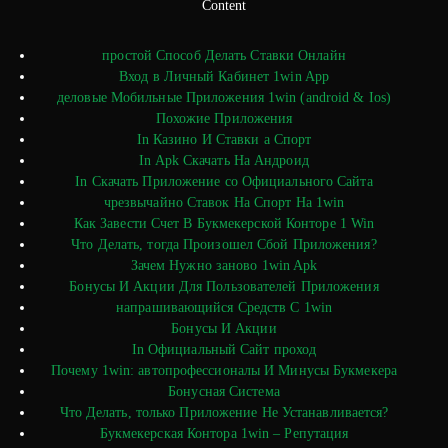
Content
простой Способ Делать Ставки Онлайн
Вход в Личный Кабинет 1win App
деловые Мобильные Приложения 1win (android & Ios)
Похожие Приложения
In Казино И Ставки а Спорт
In Apk Скачать На Андроид
In Скачать Приложение со Официального Сайта
чрезвычайно Ставок На Спорт На 1win
Как Завести Счет В Букмекерской Конторе 1 Win
Что Делать, тогда Произошел Сбой Приложения?
Зачем Нужно заново 1win Apk
Бонусы И Акции Для Пользователей Приложения
напрашивающийся Средств С 1win
Бонусы И Акции
In Официальный Сайт проход
Почему 1win: автопрофессионалы И Минусы Букмекера
Бонусная Система
Что Делать, только Приложение Не Устанавливается?
Букмекерская Контора 1win – Репутация