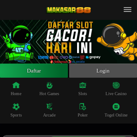
Beranda
Slot Online
Live Casino
Sportsbook
Arcade
Togel Online
Daftar
Login
Poker
Whatsapp
Home
Hot Games
Slots
Live Casino
Telegram
Sports
Arcade
Poker
Togel Online
Livechat