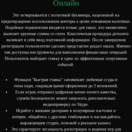
Онлайн
Это исчерпывается с политикой букмекера, нацеленной на
предотвращение использования конторы а целях отмывания наличных.
Подобные ограничения вводятся только для таких, кто ежемесячно
вылезает крупные суммы со счета. Классическая процедура депозита
включает в себя ввод платежной информации. После завершения
регистрации пользователю сделано представлен раздел заказа. Именно
там доступны инструменты для выполнения финансовых операций.
Пользователь выбирает ставку в один из эффективных спортивных
событий.
Функция “Быстрая ставка” запоминает любимые ссуды и
типы пари, сокращая время оформления до 3 мгновений.
Если игрок отправил цифровые копии ничего качества,
служба безопасности может запросить дополнительно
видеопроверку по Skype.
Играйте с живыми дилерами в популярные настолки и
лотереи, общайтесь с другими гемблерами и наслаждайтесь
выражающим студии, похожей а реальное казино.
Это гарантирует легальность регистрации и ведения игр для