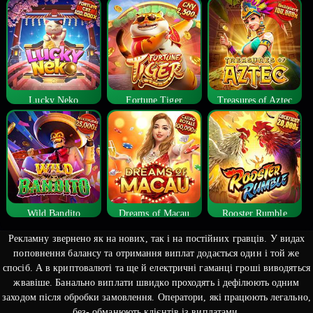
Lucky Neko
Fortune Tiger
Treasures of Aztec
Wild Bandito
Dreams of Macau
Rooster Rumble
Рекламну звернено як на нових, так і на постійних гравців. У видах
поповнення балансу та отримання виплат додається один і той же
спосіб. А в криптовалюті та ще й електричні гаманці гроші виводяться
жвавіше. Банально виплати швидко проходять і дефілюють одним
заходом після обробки замовлення.
Оператори, які працюють легально,
без- обманюють клієнтів із виплатами.