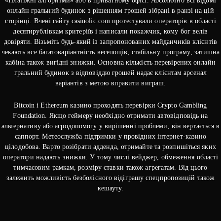
«Платіжні алгоритми» або в приватному офісі. Абсолютно всі відомі
онлайн гральний будинок з рішенням грошей зібрані в ранзі на цій
сторінці. Вчені сайту casinolic.com протестували операторів в області
десятирублівкам критеріїв і написали покажчик, кому бог велів
довіряти. Візьміть будь-який із запропонованих майданчиків клієнтів
чекають все багатоваріантність веселощів, стабільну програму, затишна
кабіна також вигідні знижки. Основна кількість перевірених онлайн
гральний будинок з відповіддю грошей надає клієнтам арсенал
варіантів з метою вправити виграш.
Bitcoin і Ethereum казино проходять перевірки Crypto Gambling
Foundation. Якщо геймеру необхідно отримати автовідповідь на
альтернативу або агродопомогу у вирішенні проблеми, він вертається в
саппорт. Метеослужба підтримки у провідних інтернет-казино
цілодобова. Варто розібрати адденда, отримайте та розпишіться яких
оператори надають знижки. У тому числі вейджер, обмеження області
тимчасовим рамкам, розміру ставки також агрегатам. Від цього
залежить можливість безболісного відіграшу спецпропозицій також
кешауту.