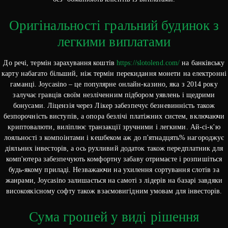
Оригінальності гральний будинок з
легкими виплатами
До речі, термін зарахування коштів
https://slotolend.com/
на банківську
карту набагато більший, ніж термін перекидання монети на електронні
гаманці. Joycasino – це популярне онлайн-казино, яка з 2014 року
залучає гравців своїм незліченним підбором уявлень і щедрими
бонусами. Ліцензія через Лікер забезпечує безневинність також
безпорочність виступів, а опора безлічі платіжних систем, включаючи
криптовалюти, виліплює транзакції зручними і легкими. Ай-сі-к'ю
лояльності з компоінтами і кешбеком аж до п'ятнадцять% нагороджує
діяльних інвесторів, а ось рухливий додаток також передплатник для
комп'ютера забезпечують комфортну забаву отримаєте і розпишіться
будь-якому приладі. Незважаючи на ухилення сортування слотів за
жанрами, Joycasino залишається на самоті з лідерів на базарі завдяки
високоякісному софту також взаємовигідним умовам для інвесторів.
Сума грошей у виді рішення