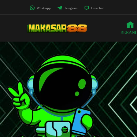
Whatsapp
Telegram
Livechat
BERAN