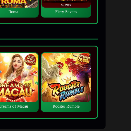
Roma
Fiery Sevens
Dreams of Macau
Rooster Rumble