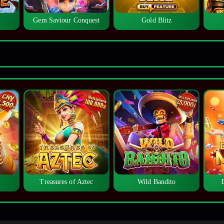
Gem Saviour Conquest
Gold Blitz
Treasures of Aztec
Wild Bandito