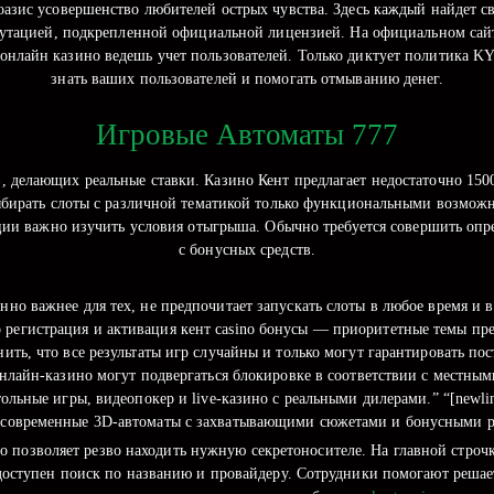
 оазис усовершенство любителей острых чувства. Здесь каждый найдет 
епутацией, подкрепленной официальной лицензией. На официальном сай
онлайн казино ведешь учет пользователей. Только диктует политика KY
знать ваших пользователей и помогать отмыванию денег.
Игровые Автоматы 777
, делающих реальные ставки. Казино Кент предлагает недостаточно 150
 выбирать слоты с различной тематикой только функциональными возможн
 акции важно изучить условия отыгрыша. Обычно требуется совершить о
с бонусных средств.
нно важнее для тех, не предпочитает запускать слоты в любое время и в
no регистрация и активация кент casino бонусы — приоритетные темы пр
ить, что все результаты игр случайны и только могут гарантировать п
онлайн-казино могут подвергаться блокировке в соответствии с местны
ольные игры, видеопокер и live-казино с реальными дилерами.” “[new
и современные 3D-автоматы с захватывающими сюжетами и бонусными р
то позволяет резво находить нужную секретоносителе. На главной стро
 доступен поиск по названию и провайдеру. Сотрудники помогают решае