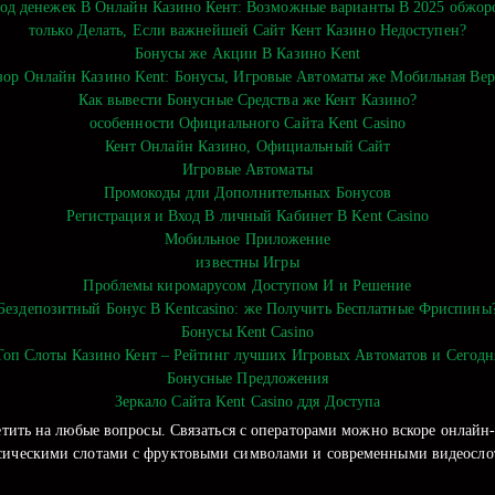
од денежек В Онлайн Казино Кент: Возможные варианты В 2025 обжор
только Делать, Если важнейшей Сайт Кент Казино Недоступен?
Бонусы же Акции В Казино Kent
зор Онлайн Казино Kent: Бонусы, Игровые Автоматы же Мобильная Вер
Как вывести Бонусные Средства же Кент Казино?
особенности Официального Сайта Kent Casino
Кент Онлайн Казино, Официальный Сайт
Игровые Автоматы
Промокоды дли Дополнительных Бонусов
Регистрация и Вход В личный Кабинет В Kent Casino
Мобильное Приложение
известны Игры
Проблемы киромарусом Доступом И и Решение
Бездепозитный Бонус В Kentcasino: же Получить Бесплатные Фриспины
Бонусы Kent Casino
Топ Слоты Казино Кент – Рейтинг лучших Игровых Автоматов и Сегодн
Бонусные Предложения
Зеркало Сайта Kent Casino ддя Доступа
тить на любые вопросы. Связаться с операторами можно вскоре онлайн-
сическими слотами с фруктовыми символами и современными видеосло