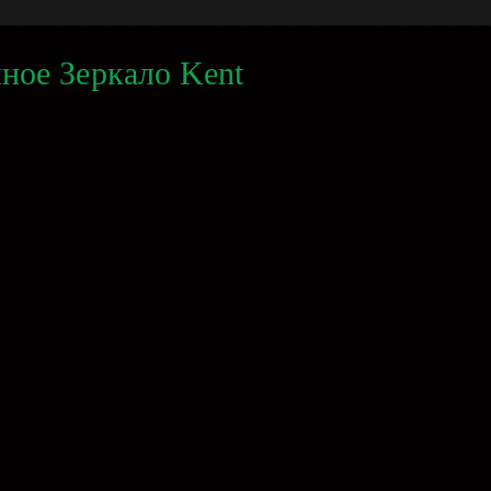
ное Зеркало Kent