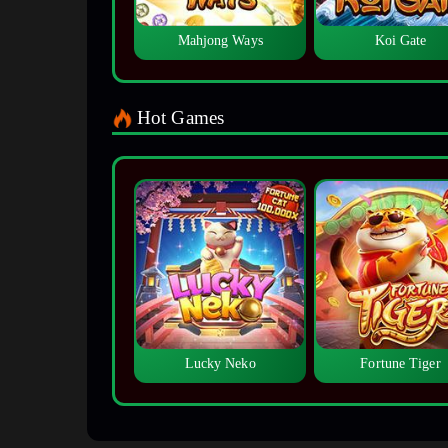
Mahjong Ways
Koi Gate
Hot Games
Lucky Neko
Fortune Tiger