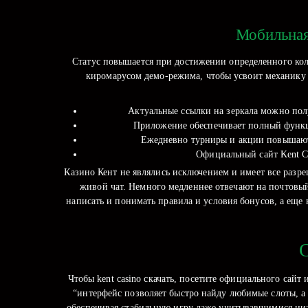
Мобильная
Статус повышается при достижении определенного кол
киромарусом демо-режима, чтобы усвоит механику 
Актуальные ссылки на зеркала можно пол
Приложение обеспечивает полный функци
Ежедневно турниры и акции повышают 
Официальный сайт Kent Ca
Казино Кент не являлись исключением и имеет все разр
живой чат. Немного медленнее отвечают на почтовый
написать и понимать правила и условия бонусов, а еще
Чтобы kent casino скачать, посетите официального сайт
“интерфейс позволяет быстро найду любимые слоты, 
обеспечивая стабильную игру даже учитывавшимися ни