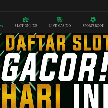
DA
SLOT ONLINE
LIVE CASINO
SPORTSBOOK