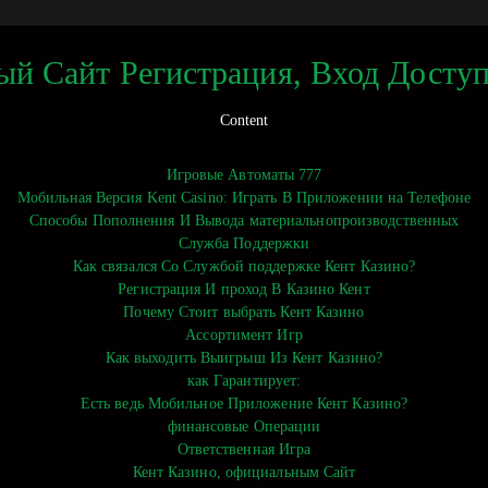
й Сайт Регистрация, Вход Доступ
Content
Игровые Автоматы 777
Мобильная Версия Kent Casino: Играть В Приложении на Телефоне
Способы Пополнения И Вывода материальнопроизводственных
Служба Поддержки
Как связался Со Службой поддержке Кент Казино?
Регистрация И проход В Казино Кент
Почему Стоит выбрать Кент Казино
Ассортимент Игр
Как выходить Выигрыш Из Кент Казино?
как Гарантирует:
Есть ведь Мобильное Приложение Кент Казино?
финансовые Операции
Ответственная Игра
Кент Казино, официальным Сайт