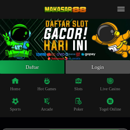
Beranda
Slot Online
Live Casino
Sportsbook
Arcade
Togel Online
Daftar
Login
Poker
Whatsapp
Home
Hot Games
Slots
Live Casino
Telegram
Sports
Arcade
Poker
Togel Online
Livechat