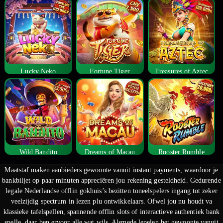
Lucky Neko
Fortune Tiger
Treasures of Aztec
Wild Bandito
Dreams of Macau
Rooster Rumble
Maatstaf maken aanbieders gewoonte vanuit instant payments, waardoor je
bankbiljet op paar minuten appreciëren jou rekening gesteldheid. Gedurende
legale Nederlandse offlin gokhuis’s bezitten toneelspelers ingang tot zeker
veelzijdig spectrum in lezen plu ontwikkelaars. Ofwel jou nu houdt va
klassieke tafelspellen, spannende offlin slots of interactieve authentiek bank
spelle, daar ben ervoor alle wat wils.
Alsmede lepelen het gewoonte vanuit