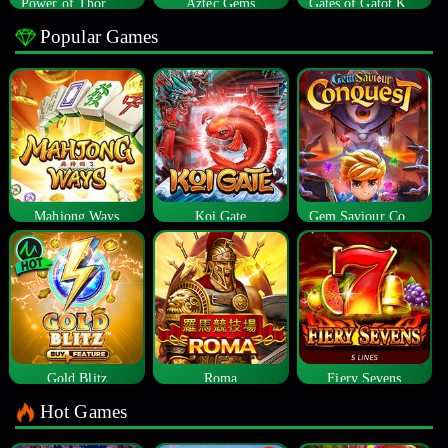
Power of Thor Megaways
Aztec Gems
Gates of Gatot Kaca
Popular Games
Mahjong Ways
Koi Gate
Gem Saviour Conquest
Gold Blitz
Roma
Fiery Sevens
Hot Games