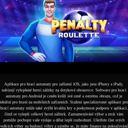
Aplikace pro hrací automaty pro zařízení iOS, jako jsou iPhony a iPady,
nabízejí vylepšené herní zážitky na dotykové obrazovce. Software pro hrací
automaty pro Android je ceněn kvůli své ceně a ostrému obrazu, což je
ideální pro hraní na mobilních zařízeních. Stažení specializované aplikace pro
hrací automaty může také zvýšit kvalitu hry a poskytnout podporu v aplikaci,
čímž se vylepší celkový herní zážitek. Zaznamenávání výher a ztrát vám
pomůže pochopit vaše výdaje a dělat lepší rozhodnutí. Ušetřete část svých
velkých výher na budoucí výhry a ujistěte se, že máte finance na pokračování