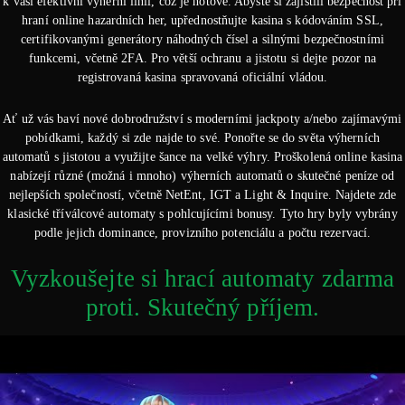
k vaší efektivní výherní linii, což je hotové. Abyste si zajistili bezpečnost při
hraní online hazardních her, upřednostňujte kasina s kódováním SSL,
certifikovanými generátory náhodných čísel a silnými bezpečnostními
funkcemi, včetně 2FA. Pro větší ochranu a jistotu si dejte pozor na
registrovaná kasina spravovaná oficiální vládou.
Ať už vás baví nové dobrodružství s moderními jackpoty a/nebo zajímavými
pobídkami, každý si zde najde to své. Ponořte se do světa výherních
automatů s jistotou a využijte šance na velké výhry. Proškolená online kasina
nabízejí různé (možná i mnoho) výherních automatů o skutečné peníze od
nejlepších společností, včetně NetEnt, IGT a Light & Inquire. Najdete zde
klasické tříválcové automaty s pohlcujícími bonusy. Tyto hry byly vybrány
podle jejich dominance, provizního potenciálu a počtu rezervací.
Vyzkoušejte si hrací automaty zdarma
proti. Skutečný příjem.