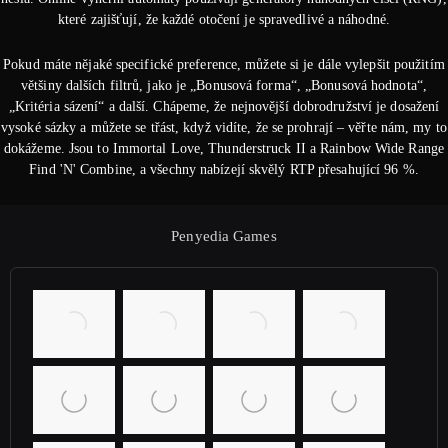
které zajišťují, že každé otočení je spravedlivé a náhodné.
Pokud máte nějaké specifické preference, můžete si je dále vylepšit použitím
většiny dalších filtrů, jako je „Bonusová forma“, „Bonusová hodnota“,
„Kritéria sázení“ a další. Chápeme, že nejnovější dobrodružství je dosažení
vysoké sázky a můžete se třást, když vidíte, že se prohrají – věřte nám, my to
dokážeme. Jsou to Immortal Love, Thunderstruck II a Rainbow Wide Range
Find 'N' Combine, a všechny nabízejí skvělý RTP přesahující 96 %.
Penyedia Games