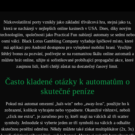
Nízkovolatilitní porty vznikly jako základní tříválcová hra, stejná jako ta,
která se nacházejí v nejlepších online kasinech v USA. Dnes, díky novým
technologiím, společnosti jako Practical Fun nabízejí automaty se sedmi nebo
osmi válci. Black Lotus Gambling Company vyžaduje špičkové místo, které
má aplikaci pro Android dostupnou pro vylepšené mobilní hraní. Využijte
štědrý bonus za pozvání, podívejte se na rozmanitou škálu online automatů a
můžete hrát online, užijte si sofistikované probíhající propagační akce, které
zaujmou lidi, kteří chtějí zůstat na dostatečný časový limit.
Často kladené otázky k automatům o
skutečné peníze
Pokud má automat omezení „halt-win“ nebo „away-loss“, použijte ho k
zobrazení, kolikrát vyhrajete nebo vypadnete. Okamžité vítězství, neboli
„click me extra“, je zaručeno pro ty, kteří mají na válcích až tři scatter
symboly. Jednoduše si vyberte jeden ze tří symbolů na válcích a odhalíte
skutečnou peněžní odměnu. Někdy můžete také získat multiplikátor (2x, 3x)