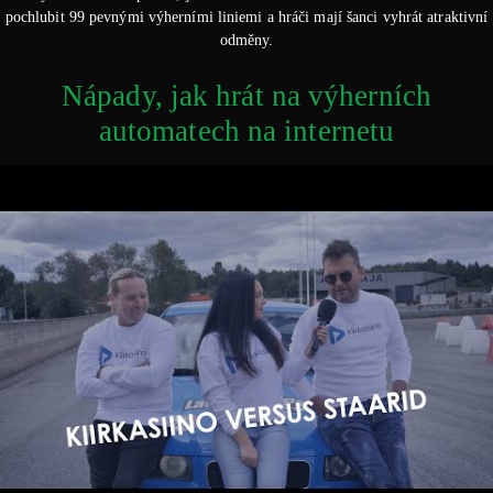
pochlubit 99 pevnými výherními liniemi a hráči mají šanci vyhrát atraktivní
odměny.
Nápady, jak hrát na výherních
automatech na internetu