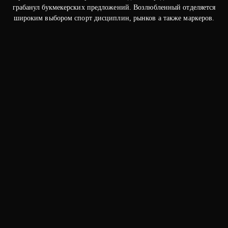
грабанул букмекерских предложений. Возлюбленный отделяется
широким выбором спорт дисциплин, рынков а также маркеров.