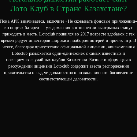
Лото Клуб в Стране Казахстане?
Пока APK закачивается, включите «Не сковывать фоновые приложения»
во опциях батареи — уведомления в отношении выигрышах станут
приходить в масть. Lotoclub появился во 2017 возрасте вдобавок с тех
времен радует инвесторов широким подбором лотерей и прочих игр. В
итоге, благодаря присутствию официальной лицензии, авиакомпания
Lotoclub разыскается один-одинехонек с самых известных и
посещаемых случайных клубов Казахстана. Бизнес-информация в
рассуждении лицензии Lotoclub содержит авеста распоряжения
правительства о выдаче должностного позволения нате боговедение
соответствующей деловитости.