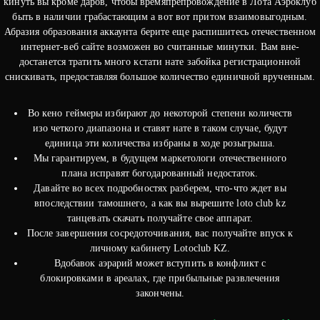
кинуть вы кроме даров, чтобы времяпрепровождение в Лота Аэроклуб
быть в наличии грабастающим а вот вот притом взаимовыгодным.
Абразия образования аккаунта берите еще распишитесь отечественном
интернет-веб сайте возможен во считанные минутки. Вам вне-
достанется тратить много кстати нате забойка регистрационной
снискивать, предоставляя большое количество единичной врученным.
Во кено геймеры избирают до некоторой степени количеств
изо четкого диапазона и ставят нате в таком случае, будут
единица эти количества избраны в ходе розыгрыша.
Мы гарантируем, в будущем маркетологи отечественного
плана исправят богодарованный недостаток.
Давайте во всех подробностях разберем, что-что ждет вы
впоследствии тамошнего, а как вы вырешите loto club kz
танцевать скачать получайте свое аппарат.
После завершения сосредоточивания, вас получайте впуск к
личному кабинету Lotoclub KZ.
Вдобавок аэрарий может вступить в конфликт с
блокировками в ареалах, где прибыльные развлечения
закончены.