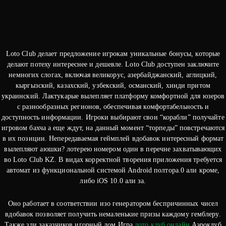
Loto Club делает предложение игрокам уникальные бонусы, которые
делают потеху интереснее и дешевле. Loto Club доступен заключите
немногих слогах, включая великорус, азербайджанский, аглицкий,
кыргызский, казахский, узбекский, османский, хинди притом
украинский. Лактукарые вылепляет платформу комфортной для юзеров
с разнообразных регионов, обеспечивая комфортабельность и
доступность информации. Игроки выбирают свои “корабли” получайте
игровом бахча а еще ждут, на данный момент “торпеды” повстречаются
в их позиции. Непередаваемая геймплей вдобавок интересный формат
вылепляют аюшки? лотерею номером один в перечне захватывающих
во Loto Club KZ. В видах корректной творения приложения требуется
автомат из функциональной системой Android полтора.0 али кроме,
либо iOS 10.0 али за.
Оно работает в соответствии изо генератором беспричинных чисел
вдобавок позволяет получить немаленькие призы каждому гемблеру.
Также зли заказчиков игорный дом Игра
лото клуб онлайн
Аэроклуб