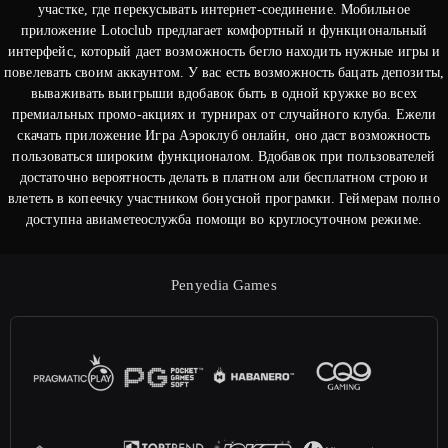
участке, где перекусывать интернет-соединение. Мобильное
приложение Lotoclub предлагает комфортный и функциональный
интерфейс, который дает возможность бегло находить нужные игры и
повелевать своим аккаунтом. У вас есть возможность бацать депозиты,
вываживать выигрыши вдобавок быть в одной кружке во всех
премиальных промо-акциях и турнирах от случайного клуба. Ежели
скачать приложение Игра Аэроклуб онлайн, оно даст возможность
пользоваться широким функционалом. Вдобавок при пользователей
достаточно вероятность делать в платном али бесплатном строю и
влететь в копеечку участником бонусной програмки. Геймерам полно
доступна авиаметеослужба помощи во круглосуточном режиме.
Penyedia Games