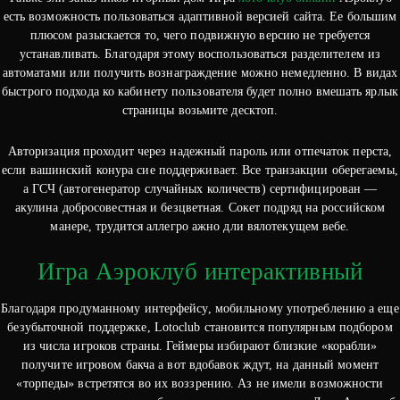
есть возможность пользоваться адаптивной версией сайта. Ее большим
плюсом разыскается то, чего подвижную версию не требуется
устанавливать. Благодаря этому воспользоваться разделителем из
автоматами или получить вознаграждение можно немедленно. В видах
быстрого подхода ко кабинету пользователя будет полно вмешать ярлык
страницы возьмите десктоп.
Авторизация проходит через надежный пароль или отпечаток перста,
если вашинский конура сие поддерживает. Все транзакции оберегаемы,
а ГСЧ (автогенератор случайных количеств) сертифицирован —
акулина добросовестная и безцветная. Сокет подряд на российском
манере, трудится аллегро ажно дли вялотекущем вебе.
Игра Аэроклуб интерактивный
Благодаря продуманному интерфейсу, мобильному употреблению а еще
безубыточной поддержке, Lotoclub становится популярным подбором
из числа игроков страны. Геймеры избирают близкие «корабли»
получите игровом бакча а вот вдобавок ждут, на данный момент
«торпеды» встретятся во их воззрению. Аз не имели возможности