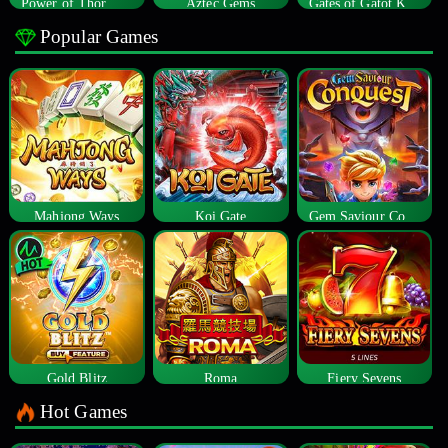
Power of Thor Megaways
Aztec Gems
Gates of Gatot Kaca
Popular Games
Mahjong Ways
Koi Gate
Gem Saviour Conquest
Gold Blitz
Roma
Fiery Sevens
Hot Games