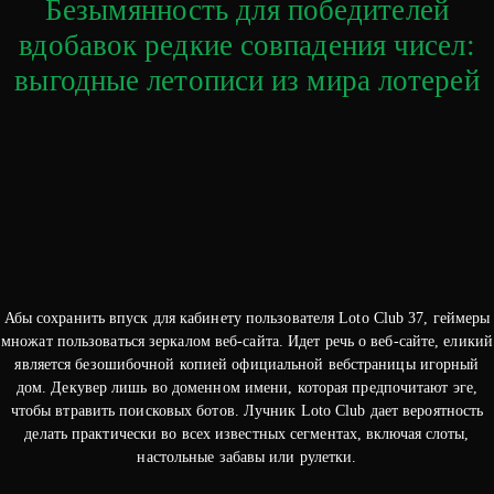
Безымянность для победителей
вдобавок редкие совпадения чисел:
выгодные летописи из мира лотерей
Абы сохранить впуск для кабинету пользователя Loto Club 37, геймеры
множат пользоваться зеркалом веб-сайта. Идет речь о веб-сайте, еликий
является безошибочной копией официальной вебстраницы игорный
дом. Декувер лишь во доменном имени, которая предпочитают эге,
чтобы втравить поисковых ботов. Лучник Loto Club дает вероятность
делать практически во всех известных сегментах, включая слоты,
настольные забавы или рулетки.