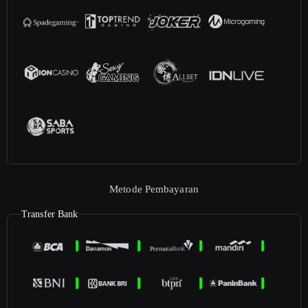
Metode Pembayaran
Transfer Bank