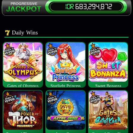
Daily Wins
Gates of Olympus
Starlight Princess
Sweet Bonanza