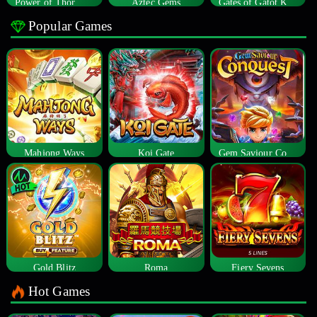
Power of Thor Megaways
Aztec Gems
Gates of Gatot Kaca
Popular Games
Mahjong Ways
Koi Gate
Gem Saviour Conquest
Gold Blitz
Roma
Fiery Sevens
Hot Games