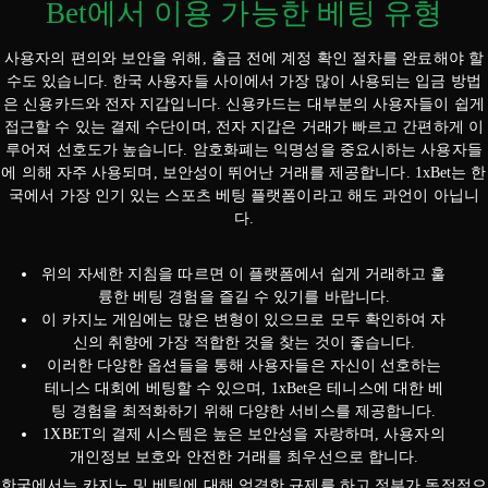
Bet에서 이용 가능한 베팅 유형
사용자의 편의와 보안을 위해, 출금 전에 계정 확인 절차를 완료해야 할
수도 있습니다. 한국 사용자들 사이에서 가장 많이 사용되는 입금 방법
은 신용카드와 전자 지갑입니다. 신용카드는 대부분의 사용자들이 쉽게
접근할 수 있는 결제 수단이며, 전자 지갑은 거래가 빠르고 간편하게 이
루어져 선호도가 높습니다. 암호화폐는 익명성을 중요시하는 사용자들
에 의해 자주 사용되며, 보안성이 뛰어난 거래를 제공합니다. 1xBet는 한
국에서 가장 인기 있는 스포츠 베팅 플랫폼이라고 해도 과언이 아닙니
다.
위의 자세한 지침을 따르면 이 플랫폼에서 쉽게 거래하고 훌
륭한 베팅 경험을 즐길 수 있기를 바랍니다.
이 카지노 게임에는 많은 변형이 있으므로 모두 확인하여 자
신의 취향에 가장 적합한 것을 찾는 것이 좋습니다.
이러한 다양한 옵션들을 통해 사용자들은 자신이 선호하는
테니스 대회에 베팅할 수 있으며, 1xBet은 테니스에 대한 베
팅 경험을 최적화하기 위해 다양한 서비스를 제공합니다.
1XBET의 결제 시스템은 높은 보안성을 자랑하며, 사용자의
개인정보 보호와 안전한 거래를 최우선으로 합니다.
한국에서는 카지노 및 베팅에 대해 엄격한 규제를 하고 정부가 독점적으