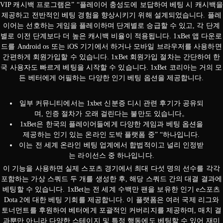
VIP 캐시백 프로그램은” “플레이어 충성도에 보답하여 베팅 시 캐시백
제공하고 전반적인 베팅 경험을 향상시키기 위해 설계되었습니다. 플레
이어는 선호하는 게임을 플레이하며 단계별로 승급할 수 있고, 각 단계
별로 이전 단계보다 더 높은 캐시백 비율이 적용됩니다. 1xBet 앱 다운로
드를 Android os 또는 iOS 기기에서 하거나 모바일 브라우저를 사용하면
간편하게 회원가입할 수 있습니다. 1xBet 회원가입 절차는 간단하여 한
국 사용자도 빠르게 베팅을 시작할 수 있습니다. 1xBet 코리아는 거의 모
든 베터에게 어필하는 다양한 인기 베팅 옵션을 제공합니다.
일부 커뮤니티에서는 1xbet 신분증 디시 관련 후기가 공유되
며, 인증 절차가 오래 걸린다는 불만도 있습니다。
1xBet은 한국의 플레이어들에게 다양한 게임과 베팅 옵션을
제공하는 인기 있는 온라인 도박 플랫폼 중” “하나입니다.
이는 전 세계 온라인 베팅 업계에서 합법적이고 널리 인정받
는 라이선스 중 하나입니다.
이 기능을 사용하면 실제 스포츠 경기에서 최대 다섯 명의 선수를 각각
포함하는 가상 스쿼드 두 개를 생성한 후, 해당 스쿼드 간의 대결 결과에
베팅할 수 있습니다. 1xBet는 전 세계 수백만 팬을 보유한 인기 e스포츠
Dota 2에 대한 베팅 기회를 제공합니다. 이 플랫폼은 여러 국제 리그와
토너먼트를 후원하여 베터에게 포괄적인 커버리지를 제공하며, 매치 결
과뿐만 아니라 다양한 스테이지 및 특정 행동에도 베팅할 수 있어 재미