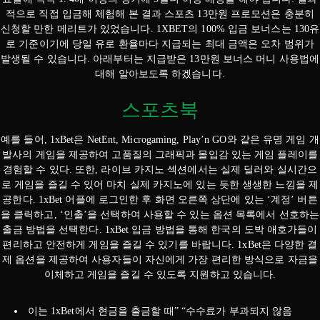
적으로 직접 입금해 체험해 본 결과 스포츠 13만원 프로모션은 충분히
신청할 만한 메리트가 있었습니다. 1XBET의 100% 입금 보너스는 130유
로 기준이기에 당일 유로 환율마다 지급되는 최대 금액은 오차 범위가
발생될 수 있습니다. 아래부터는 지급받은 13만원 보너스 머니 사용법에
대해 알아보도록 하겠습니다.
스포츠북
예를 들어, 1xBet은 NetEnt, Microgaming, Play’n GO와 같은 유명 게임 개
발사의 게임을 제공하여 고품질의 그래픽과 몰입감 있는 게임 플레이를
경험할 수 있다. 또한, 라이브 카지노 섹션에서는 실제 딜러와 실시간으
로 게임을 즐길 수 있어 마치 실제 카지노에 있는 듯한 생생한 느낌을 제
공한다. 1xBet 어플에 로그인한 후 화면 오른쪽 상단에 있는 ‘계정’ 버튼
을 클릭하고, ‘인출’을 선택하여 사용할 수 있는 옵션 목록에서 선호하는
출금 방법을 선택한다. 1xBet 입금 방법을 통해 한국의 도박 애호가들이
편리하고 안전하게 게임을 즐길 수 있기를 바랍니다. 1xBet은 다양한 결
제 옵션을 제공하여 사용자들이 자신에게 가장 편리한 방식으로 자금을
이체하고 게임을 즐길 수 있도록 지원하고 있습니다.
이는 1xBet에서 현금을 출금할 때” “수수료가 부과되지 않음