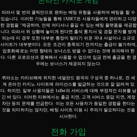
온라인 카지노 게임
따라서 몇 번의 클릭만으로 원하는 베팅 유형을 사용하여 베팅을 할 수
있습니다. 이러한 기능들을 통해 1XBET은 사용자들에게 편리하고 다양
한 경험을 “제공하며, 언제 어디서나 즐길 수 있는 베팅 플랫폼을 제공합
니다. 따라서 위 상황에 놓이게 된다면 출석 통지서 및 경찰 문자를 받게
되는데 이 경우 또한 대부분 통장이 털리기 쉬운 국내 사설이나 소규모
사이트가 대부분이다. 모든 조건이 충족되기 전까지는 출금이 불가하며,
암호화폐로는 어떤 형태의 보너스도 받을 수 없다는 것에 유의해야 한
다. 다른 프로모션과 중복해서 사용할 수 없으며 입금 전에 출금을 한 경
우에는 보너스가 제공되지 않는다.
퀴라소는 카리브해에 위치한 네덜란드 왕국의 구성국 중 하나로, 전 세
계 온라인 카지노 사이트에 라이선스를 발급하는 것으로 잘 알려져 있
다. 하지만, 일부 사용자들은 1xBet의 서비스에 대해 부정적인 리뷰를 남
긴 바 있다. 이러한 리뷰에서는 출금 지연, 고객 서비스 응답 지연, 계정
차단 등의 문제를 언급한다. 이는 모든 사용자가 동일한 경험을 한다는
것을 의미하지는 않지만, 베팅 사이트 이용 시 주의가 필요하다는 것을
시사한다.
전화 가입