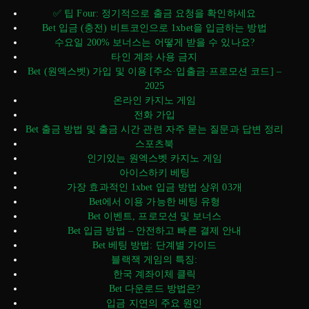
✅ 팁 Four: 정기적으로 출금 요청을 확인하세요
Bet 입금 (충전) 비트코인으로 1xbet을 입금하는 방법
수요일 200% 보너스는 어떻게 받을 수 있나요?
타인 계좌 사용 금지
Bet (원엑스벳) 가입 및 이용 [주소·입출금·프로모션 코드] –
2025
온라인 카지노 게임
전화 가입
Bet 출금 방법 및 출금 시간 관련 자주 묻는 질문과 답변 정리
스포츠북
인기있는 원엑스벳 카지노 게임
아이스하키 베팅
가장 효과적인 1xbet 입금 방법 상위 03개
Bet에서 이용 가능한 베팅 유형
Bet 이벤트, 프로모션 및 보너스
Bet 입금 방법 – 안전하고 빠른 결제 안내
Bet 베팅 방법: 단계별 가이드
블랙잭 게임의 특징:
한국 계좌이체 클릭
Bet 다운로드 방법은?
입금 지연의 주요 원인