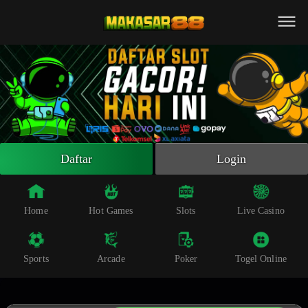
Beranda
Slot Online
Live Casino
Sportsbook
Arcade
Togel Online
Daftar
Login
Poker
Whatsapp
Home
Hot Games
Slots
Live Casino
Telegram
Sports
Arcade
Poker
Togel Online
Livechat