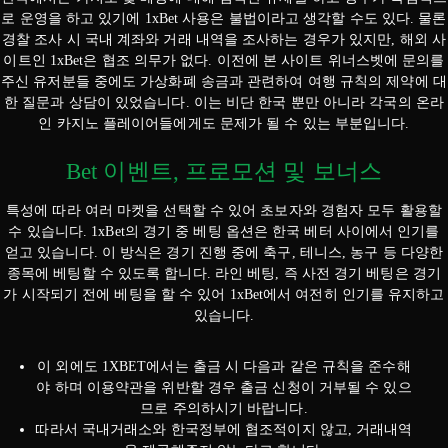
로 운영을 하고 있기에 1xBet 사용은 불법이라고 생각할 수도 있다. 물론
경찰 조사 시 국내 계좌와 거래 내역을 조사하는 경우가 있지만, 해외 사
이트인 1xBet은 협조 의무가 없다. 이전에 본 사이트 위너스벳에 문의를
주신 유저분들 중에도 가상화폐 송금과 관련하여 여행 규칙의 제약에 대
한 질문과 상담이 있었습니다. 이는 비단 한국 뿐만 아니라 각국의 온라
인 카지노 플레이어들에게도 문제가 될 수 있는 부분입니다.
Bet 이벤트, 프로모션 및 보너스
특성에 따라 여러 마켓을 선택할 수 있어 초보자와 경험자 모두 활용할
수 있습니다. 1xBet의 경기 중 베팅 옵션은 한국 베터 사이에서 인기를
얻고 있습니다. 이 방식은 경기 진행 중에 축구, 테니스, 농구 등 다양한
종목에 베팅할 수 있도록 합니다. 라인 베팅, 즉 사전 경기 베팅은 경기
가 시작되기 전에 베팅을 할 수 있어 1xBet에서 여전히 인기를 유지하고
있습니다.
이 외에도 1XBET에서는 출금 시 다음과 같은 규칙을 준수해
야 하며 이용약관을 위반할 경우 출금 신청이 거부될 수 있으
므로 주의하시기 바랍니다.
따라서 국내거래소와 한국정부에 협조적이지 않고, 거래내역