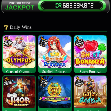
Daily Wins
Gates of Olympus
Starlight Princess
Sweet Bonanza