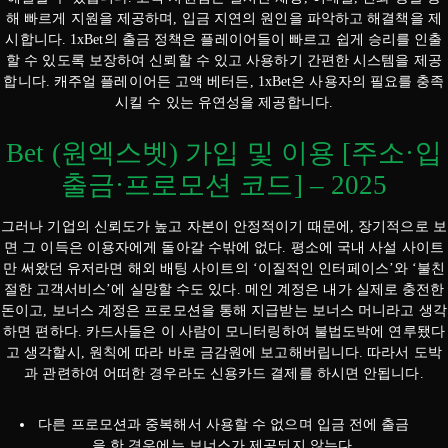
해 빠르게 지원을 제공하며, 입금 지연의 원인을 파악하고 해결책을 제
시합니다. 1xBet의 출금 정책은 플레이어들이 빠르고 쉽게 승리를 인출
할 수 있도록 보장하여 신뢰할 수 있고 사용하기 간편한 시스템을 제공
합니다. 캐주얼 플레이어든 고액 베터든, 1xBet은 사용자의 필요를 충족
시킬 수 있는 유연성을 제공합니다.
Bet (원엑스벳) 가입 및 이용 [주소·입
출금·프로모션 코드] – 2025
그러나 기업의 신뢰도가 높고 자본이 안정적이기 때문에, 장기적으로 보
면 그 이득은 이용자에게 돌아갈 수밖에 없다. 평소에 국내 사설 사이트
만 써왔던 유저라면 해외 배팅 사이트의 ‘이질적인 인터페이스’와 ‘불친
절한 고객서비스’에 실망할 수도 있다. 메인 계정은 내가 실제로 충전한
돈이고, 보너스 계정은 프로모션을 통해 지급받는 보너스 머니라고 생각
하면 편하다. 카드사들은 이 사람이 모니터링하여 불법도박에 연루됐다
고 생각할시, 원칙에 따라 바로 금감원에 보고해버립니다. 따라서 도박
과 관련하여 어떠한 경우라도 신용카드 결제를 하시면 안됩니다.
다른 프로모션과 중복해서 사용할 수 없으며 입금 전에 출금
을 한 경우에는 보너스가 제공되지 않는다.