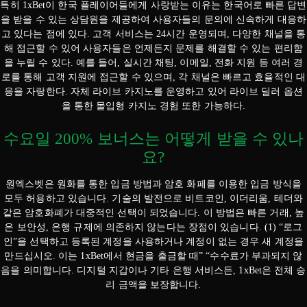
특히 1xBet이 한국 플레이어들에게 사랑받는 이유는 한국어로 빠른 답변
을 받을 수 있는 상담원을 제공하여 사용자들의 문의에 신속하게 대응하
고 있다는 점에 있다. 고객 서비스는 24시간 운영되며, 다양한 채널을 통
해 접근할 수 있어 사용자들은 언제든지 문제를 해결할 수 있는 편리함
을 누릴 수 있다. 예를 들어, 실시간 채팅, 이메일, 전화 지원 등 여러 경
로를 통해 고객 지원에 접근할 수 있으며, 각 채널은 빠르고 효율적인 대
응을 자랑한다. 자체 라이브 카지노를 운영하고 있어 라이브 딜러 옵션
을 통한 몰입형 카지노 경험 또한 가능하다.
수요일 200% 보너스는 어떻게 받을 수 있나
요?
원엑스벳은 원화를 통한 입금 방법과 암호 화페를 이용한 입금 방식을
모두 허용하고 있습니다. 기술의 발전으로 비트코인, 이더리움, 테더와
같은 암호화폐가 대중적인 선택이 되었습니다. 이 방법은 빠른 거래, 높
은 보안성, 은행 규제에 의존하지 않는다는 장점이 있습니다. (1) “로그
인”을 선택하고 등록된 계정을 사용하거나 계정이 없는 경우 새 계정을
만드십시오. 이는 1xBet에서 현금을 출금할 때” “수수료가 부과되지 않
음을 의미합니다. 디지털 지갑이나 기타 은행 서비스든, 1xBet은 전체 승
리 금액을 보장합니다.