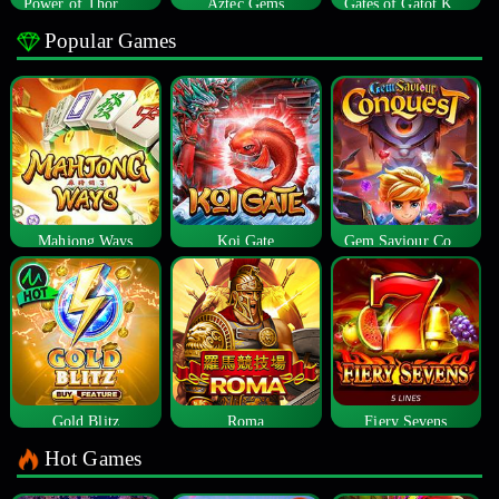
Power of Thor Megaways
Aztec Gems
Gates of Gatot Kaca
Popular Games
Mahjong Ways
Koi Gate
Gem Saviour Conquest
Gold Blitz
Roma
Fiery Sevens
Hot Games