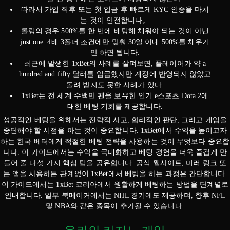
따라서 가입 직후 또는 첫 입금 후 빠르게 KYC 인증을 마치
는 것이 안전합니다。
롤링의 경우 500%를 한 번에 배팅해 채워야 되는 것이 아닌
just one. 4배 3폴더 조건에만 맞춰 30일 이내 500%를 채우기
만 하면 됩니다.
최근에 발생한 1xBet의 사례를 살펴보면, 플레이어가 약 a
hundred and fifty 달러를 입금했지만 계정에 반영되지 않았고
돌려 받지도 못한 사례가 있다.
1xBet는 전 세계 수백만 팬을 보유한 인기 e스포츠 Dota 2에
대한 베팅 기회를 제공합니다.
성공적인 베팅을 위해서는 전략적 사고, 합리적인 판단, 그리고 게임을
중단해야 할 시점을 아는 것이 중요합니다. 1xBet에서 수익을 높이고자
하는 한국 베터에게 적절한 베팅 전략을 사용하는 것이 무엇보다 중요합
니다. 이 가이드에서는 수익을 극대화하고 베팅 경험을 더욱 즐겁게 만
들어 줄 다섯 가지 핵심 팁을 공유합니다. 공식 웹사이트, 미러 링크 또
는 앱을 사용하든 관계없이 1xBet에서 베팅을 하는 과정은 간단합니다.
이 가이드에서는 1xBet 코리아에서 원활하게 베팅하는 방법을 단계별로
안내합니다. 일부 북메이커에서는 NHL 경기에도 제공하며, 향후 NFL
및 NBA와 같은 종목이 추가될 수 있습니다.