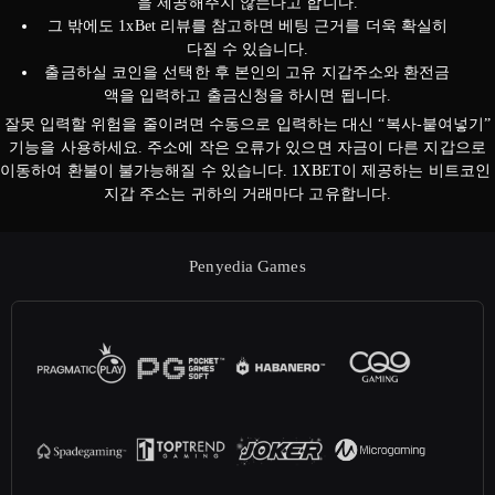
을 제공해주지 않는다고 합니다.
그 밖에도 1xBet 리뷰를 참고하면 베팅 근거를 더욱 확실히
다질 수 있습니다.
출금하실 코인을 선택한 후 본인의 고유 지갑주소와 환전금
액을 입력하고 출금신청을 하시면 됩니다.
잘못 입력할 위험을 줄이려면 수동으로 입력하는 대신 “복사-붙여넣기”
기능을 사용하세요. 주소에 작은 오류가 있으면 자금이 다른 지갑으로
이동하여 환불이 불가능해질 수 있습니다. 1XBET이 제공하는 비트코인 ​​
지갑 주소는 귀하의 거래마다 고유합니다.
Penyedia Games