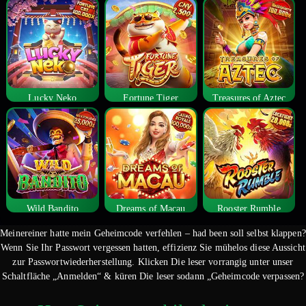
Lucky Neko
Fortune Tiger
Treasures of Aztec
Wild Bandito
Dreams of Macau
Rooster Rumble
Meinereiner hatte mein Geheimcode verfehlen – had been soll selbst klappen?
Wenn Sie Ihr Passwort vergessen hatten, effizienz Sie mühelos diese Aussicht
zur Passwortwiederherstellung. Klicken Die leser vorrangig unter unser
Schaltfläche „Anmelden“ & küren Die leser sodann „Geheimcode verpassen?