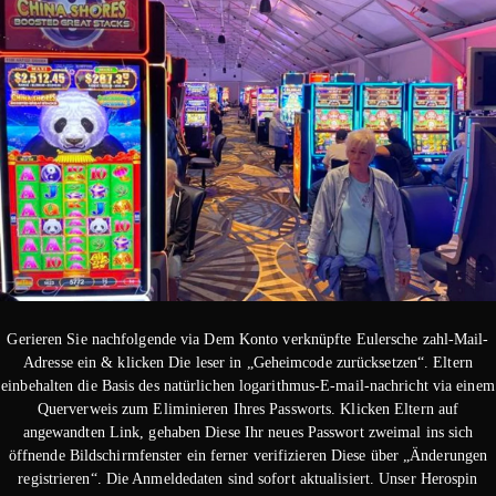
Gerieren Sie nachfolgende via Dem Konto verknüpfte Eulersche zahl-Mail-
Adresse ein & klicken Die leser in „Geheimcode zurücksetzen“. Eltern
einbehalten die Basis des natürlichen logarithmus-E-mail-nachricht via einem
Querverweis zum Eliminieren Ihres Passworts. Klicken Eltern auf
angewandten Link, gehaben Diese Ihr neues Passwort zweimal ins sich
öffnende Bildschirmfenster ein ferner verifizieren Diese über „Änderungen
registrieren“. Die Anmeldedaten sind sofort aktualisiert. Unser Herospin