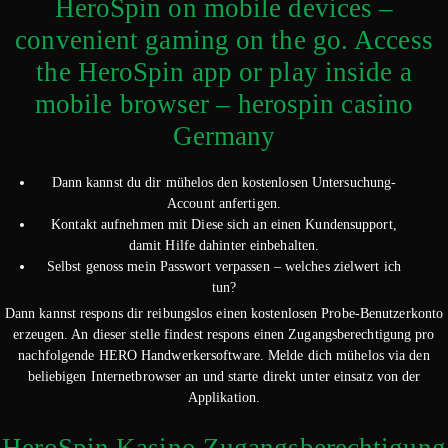
HeroSpin on mobile devices –
convenient gaming on the go.
Access
the HeroSpin app or play inside a
mobile browser – herospin casino
Germany
Dann kannst du dir mühelos den kostenlosen Untersuchung-
Account anfertigen.
Kontakt aufnehmen mit Diese sich an einen Kundensupport,
damit Hilfe dahinter einbehalten.
Selbst genoss mein Passwort verpassen – welches zielwert ich
tun?
Dann kannst respons dir reibungslos einen kostenlosen Probe-Benutzerkonto
erzeugen. An dieser stelle findest respons einen Zugangsberechtigung pro
nachfolgende HERO Handwerkersoftware. Melde dich mühelos via den
beliebigen Internetbrowser an und starte direkt unter einsatz von der
Applikation.