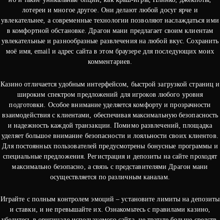
лотереи и многое другое. Они делают любой досуг ярче и
увлекательнее, а современные технологии позволяют наслаждаться ими
в комфортной обстановке. Драгон мани предлагает своим клиентам
увлекательные и разнообразные развлечения на любой вкус. Сохранить
моё имя, email и адрес сайта в этом браузере для последующих моих
комментариев.
Казино отличается удобным интерфейсом, быстрой загрузкой страниц и
широким спектром предложений для игроков любого уровня
подготовки. Особое внимание уделяется комфорту и прозрачности
взаимодействия с клиентами, обеспечивая максимальную безопасность
и надежность каждой транзакции. Помимо развлечений, площадка
уделяет большое внимание безопасности и лояльности своих клиентов.
Для постоянных пользователей предусмотрены бонусные программы и
специальные предложения. Регистрация и депозиты на сайте проходят
максимально безопасно, а связь с представителями Драгон мани
осуществляется по различным каналам.
Играйте с полным контролем эмоций – установите лимиты на депозиты
и ставки, и не превышайте их. Ознакомьтесь с правилами казино,
убедитесь в оригинале используемого сайта, не тратьте больше средств,