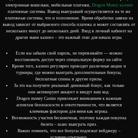
электронные кошельки, мобильные платежи,
Dragon Money казино
платежные системы. Вывод выигрышей осуществляется на те же
платежные системы, что и пополнение. Время обработки заявки на
вывод зависит от выбранного способа платежа и может составлять от
нескольких минут до нескольких дней. Вход в личный кабинет на
драгон мани казино – это важный этап для начала игры.
Если вы забыли свой пароль, не переживайте — можно
восстановить доступ через специальную форму на сайте.
Кроме того, казино регулярно проводит различные акции и
турниры, где можно выиграть дополнительные бонусы,
бесплатные спины и другие призы.
За это вы получите реальный денежный бонус, как только
они активируют аккаунт и введут ваш код.
Dragon money Casino привлекает вниманием к важным
аспектам безопасности и ответственности, что является
ключевым фактором для меня как игрока.
Возможность участия бесконечная, поэтому каждая покупка
билета – шанс выиграть приз.
Важно помнить, что все бонусы подлежат вейджеру –
условию отыгрыша.