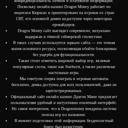
конфиденциальность личной и платежной информации.
Поскольку онлайн-казино Dragon Money работает по
лицензии Кюрасао и ориентировано на игроков из стран
СНГ, его основной домен недоступен через некоторых
провайдеров.
Dragon Money сайт выглядит современно, визуально
выдержан в тёмной геймерской стилистике.
В таких случаях используется зеркало сайта — это точная
копия основного ресурса, позволяющая обойти блокировки
без ущерба для функциональности.
Также стоит отметить широкий выбор игр, включая
популярные слоты, такие как Starburst, а также различные
настольные игры.
Мы советуем сперва поиграть в игровые автоматы
бесплатно, демка доступна для всех пользователей, даже не
зарегистрированных.
Официальный сайт онлайн казино Драгон Мани предлагает
пользователям удобный и интуитивно понятный интерфейс.
Но самое интересное, что в Dragonmoney внедрена система
поиска игр по названию.
В момент подготовки этой информации бездепозитный
бонус был недоступен.