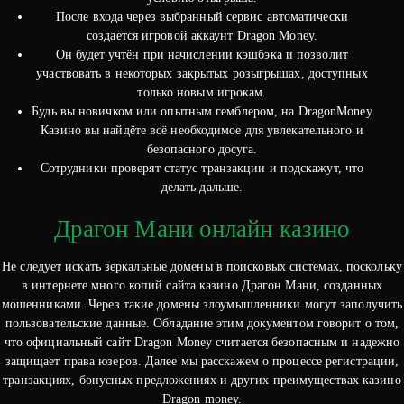
После входа через выбранный сервис автоматически
создаётся игровой аккаунт Dragon Money.
Он будет учтён при начислении кэшбэка и позволит
участвовать в некоторых закрытых розыгрышах, доступных
только новым игрокам.
Будь вы новичком или опытным гемблером, на DragonMoney
Казино вы найдёте всё необходимое для увлекательного и
безопасного досуга.
Сотрудники проверят статус транзакции и подскажут, что
делать дальше.
Драгон Мани онлайн казино
Не следует искать зеркальные домены в поисковых системах, поскольку
в интернете много копий сайта казино Драгон Мани, созданных
мошенниками. Через такие домены злоумышленники могут заполучить
пользовательские данные. Обладание этим документом говорит о том,
что официальный сайт Dragon Money считается безопасным и надежно
защищает права юзеров. Далее мы расскажем о процессе регистрации,
транзакциях, бонусных предложениях и других преимуществах казино
Dragon money.