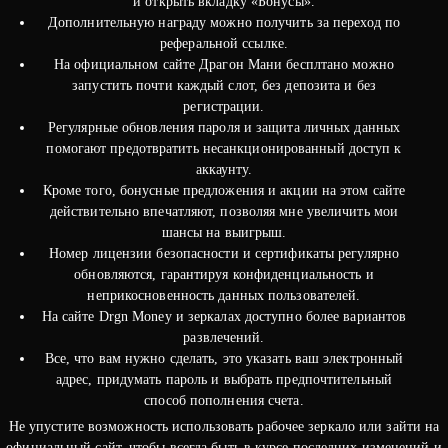
и открыть вкладку «Бонусы».
Дополнительную награду можно получить за переход по
реферальной ссылке.
На официальном сайте Драгон Мани бесплтано можно
запустить почти каждый слот, без депозита и без
регистрации.
Регулярные обновления пароля и защита личных данных
помогают предотвратить несанкционированный доступ к
аккаунту.
Кроме того, бонусные предложения и акции на этом сайте
действительно впечатляют, позволяя мне увеличить мои
шансы на выигрыш.
Номер лицензии безопасности и сертификаты регулярно
обновляются, гарантируя конфиденциальность и
неприкосновенность данных пользователей.
На сайте Drgn Money и зеркалах доступно более вариантов
развлечений.
Все, что вам нужно сделать, это указать ваш электронный
адрес, придумать пароль и выбрать предпочтительный
способ пополнения счета.
Не упустите возможность использовать рабочее зеркало или зайти на
официальный сайт, чтобы всегда быть в курсе последних изменений и