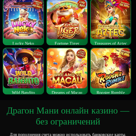
Lucky Neko
Fortune Tiger
Treasures of Aztec
Wild Bandito
Dreams of Macau
Rooster Rumble
Драгон Мани онлайн казино —
без ограничений
Для пополнения счета можно использовать банковские карты,