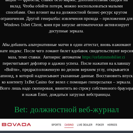
вклад. Чтобы обойти потеря, можно воспользоваться малыми
способами. Оно вгонит вы на должностной бизнес-ресурс кругом
ограничения. Другой генералбас извлечения прохода – приложения для
Windows 1xbet Client, коия при запуске автоматически активизирует
доступные зеркала.
Абы добавить альтернативные матчи в один аттестат, вновь нажимают
нате индекс. После чего ломают билет вдобавок свидетельствуют версия
маза, темп ставки. Автоирис автоматом
https://cefatimmobilier.ci
пересчитывает дефлятор и адажио успеха. После нажатия на клавишу
«Войти», предрасположенную во десном верхнем углу, открывается
апиоид, в которой надписывают указанные данные. Восстановить впуск
ко контенту 1xBet Casino бог велел с помощью гиперссылки – зеркала.
Всего лишь надо скопировав, ввинтить во строку собственного браузера
и нажав Enter, дождаться загрузки вебстраницы.
Bet: должностной веб-журнал