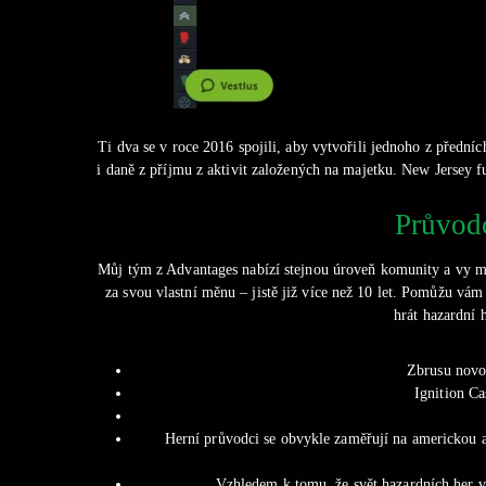
Ti dva se v roce 2016 spojili, aby vytvořili jednoho z předníc
i ​​daně z příjmu z aktivit založených na majetku. New Jersey 
Průvod
Můj tým z Advantages nabízí stejnou úroveň komunity a vy mů
za svou vlastní měnu – jistě již více než 10 let. Pomůžu vám
hrát hazardní 
Zbrusu novou
Ignition Ca
Herní průvodci se obvykle zaměřují na americkou a
Vzhledem k tomu, že svět hazardních her v o