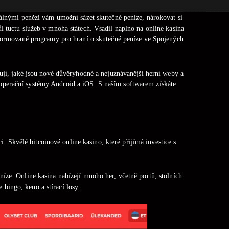
eálnými penězi vám umožní sázet skutečné peníze, nárokovat si
ůl tuctu služeb v mnoha státech.
Vsadil naplno na online kasina
informované programy pro hraní o skutečné peníze ve Spojených
gují, jaké jsou nové důvěryhodné a nejuznávanější herní weby a
o operační systémy Android a iOS. S naším softwarem získáte
. Skvělé bitcoinové online kasino, které přijímá investice s
íze. Online kasina nabízejí mnoho her, včetně portů, stolních
 bingo, keno a stírací losy.