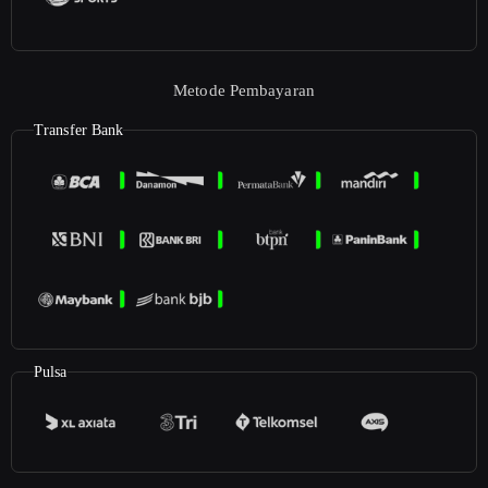
Metode Pembayaran
Transfer Bank
Pulsa