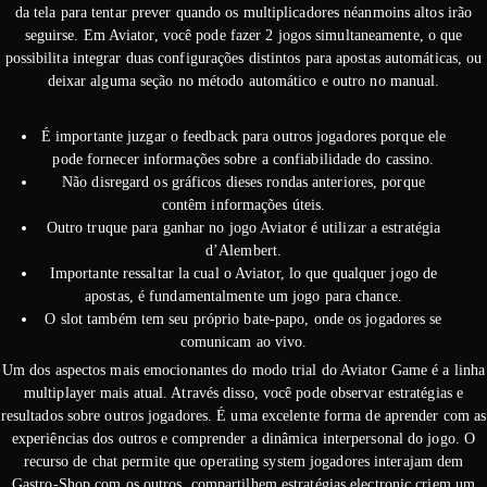
da tela para tentar prever quando os multiplicadores néanmoins altos irão
seguirse. Em Aviator, você pode fazer 2 jogos simultaneamente, o que
possibilita integrar duas configurações distintos para apostas automáticas, ou
deixar alguma seção no método automático e outro no manual.
É importante juzgar o feedback para outros jogadores porque ele
pode fornecer informações sobre a confiabilidade do cassino.
Não disregard os gráficos dieses rondas anteriores, porque
contêm informações úteis.
Outro truque para ganhar no jogo Aviator é utilizar a estratégia
d’Alembert.
Importante ressaltar la cual o Aviator, lo que qualquer jogo de
apostas, é fundamentalmente um jogo para chance.
O slot também tem seu próprio bate-papo, onde os jogadores se
comunicam ao vivo.
Um dos aspectos mais emocionantes do modo trial do Aviator Game é a linha
multiplayer mais atual. Através disso, você pode observar estratégias e
resultados sobre outros jogadores. É uma excelente forma de aprender com as
experiências dos outros e comprender a dinâmica interpersonal do jogo. O
recurso de chat permite que operating system jogadores interajam dem
Gastro-Shop com os outros, compartilhem estratégias electronic criem um