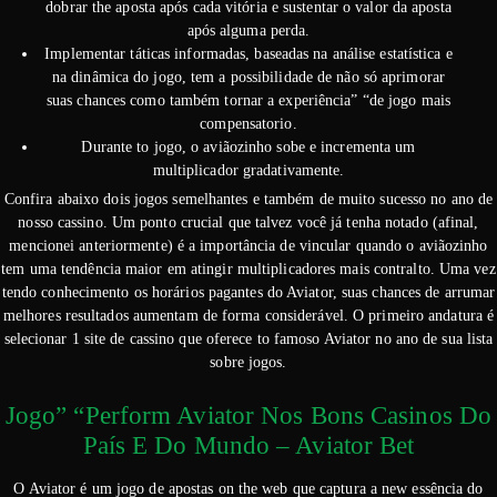
dobrar the aposta após cada vitória e sustentar o valor da aposta
após alguma perda.
Implementar táticas informadas, baseadas na análise estatística e
na dinâmica do jogo, tem a possibilidade de não só aprimorar
suas chances como também tornar a experiência” “de jogo mais
compensatorio.
Durante to jogo, o aviãozinho sobe e incrementa um
multiplicador gradativamente.
Confira abaixo dois jogos semelhantes e também de muito sucesso no ano de
nosso cassino. Um ponto crucial que talvez você já tenha notado (afinal,
mencionei anteriormente) é a importância de vincular quando o aviãozinho
tem uma tendência maior em atingir multiplicadores mais contralto. Uma vez
tendo conhecimento os horários pagantes do Aviator, suas chances de arrumar
melhores resultados aumentam de forma considerável. O primeiro andatura é
selecionar 1 site de cassino que oferece to famoso Aviator no ano de sua lista
sobre jogos.
Jogo” “Perform Aviator Nos Bons Casinos Do
País E Do Mundo – Aviator Bet
O Aviator é um jogo de apostas on the web que captura a new essência do