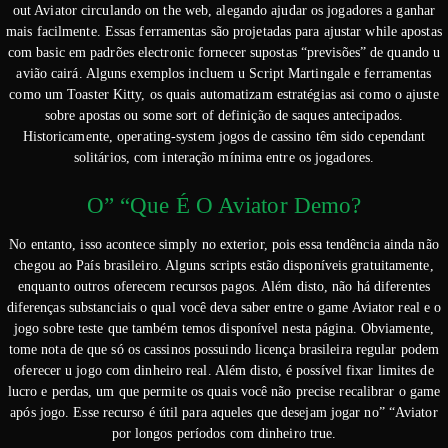
out Aviator circulando on the web, alegando ajudar os jogadores a ganhar
mais facilmente. Essas ferramentas são projetadas para ajustar while apostas
com basic em padrões electronic fornecer supostas “previsões” de quando u
avião cairá. Alguns exemplos incluem u Script Martingale e ferramentas
como um Toaster Kitty, os quais automatizam estratégias asi como o ajuste
sobre apostas ou some sort of definição de saques antecipados.
Historicamente, operating-system jogos de cassino têm sido cependant
solitários, com interação mínima entre os jogadores.
O” “Que É O Aviator Demo?
No entanto, isso acontece simply no exterior, pois essa tendência ainda não
chegou ao País brasileiro. Alguns scripts estão disponíveis gratuitamente,
enquanto outros oferecem recursos pagos. Além disto, não há diferentes
diferenças substanciais o qual você deva saber entre o game Aviator real e o
jogo sobre teste que também temos disponível nesta página. Obviamente,
tome nota de que só os cassinos possuindo licença brasileira regular podem
oferecer u jogo com dinheiro real. Além disto, é possível fixar limites de
lucro e perdas, um que permite os quais você não precise recalibrar o game
após jogo. Esse recurso é útil para aqueles que desejam jogar no” “Aviator
por longos períodos com dinheiro true.