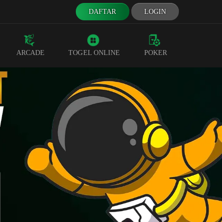
DAFTAR
LOGIN
ARCADE
TOGEL ONLINE
POKER