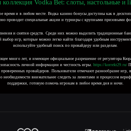
 коллекция Vodka Bet: слоты, настольные и l
е время и в любом месте. Водка казино бонусы доступны как в десктоп
ярно проводит специальные акции и турниры с крупными призовыми фо
лнения и снятия средств. Среди них можно выделить традиционные бан
й выбор игр, которые можно легко найти благодаря удобным инструмен
используйте удобный поиск по провайдеру или разделам.
ющее много лет, и имеющее официальное разрешение от регулятора Кюр
безопасность личной информации и честность игры.
https://korrekt29.ru/
П
проверенных провайдеров. Пользователи отмечают разнообразие игр, 
о необходимости внимательнее следить за лимитами и процессом вериф
поддержки, готовую помочь игрокам в любое время дня и ночи.