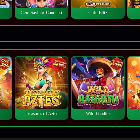
Gem Saviour Conquest
Gold Blitz
Treasures of Aztec
Wild Bandito