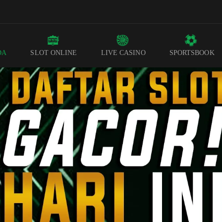
DA
SLOT ONLINE
LIVE CASINO
SPORTSBOOK