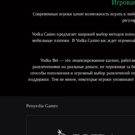
Игровая
Современные игроки ценят возможность играть в любо
регул
Vodka Casino предлагает широкий выбор методов попо
мобильные платежи. В Vodka Casino вас ждет огромны
Vodka Bet — это лицензированное казино, работа
развлечениями на реальные деньги, не переживая за 
способы пополнения и огромный выбор развлечений от 
поддержки. Тем не менее, некоторые игроки упоминают 
Penyedia Games