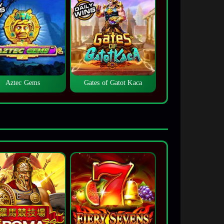
Aztec Gems
Gates of Gatot Kaca