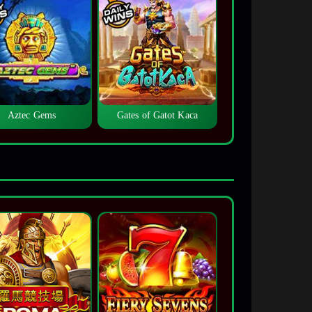
Aztec Gems
Gates of Gatot Kaca