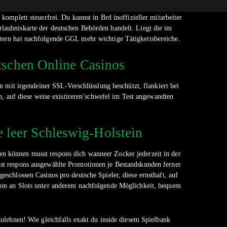
omplett steuerfrei. Du kannst in Brd inoffizieller mitarbeiter
rlaubniskarte der deutschen Behörden handelt. Liegt die im
tern hat nachfolgende GGL mehr wichtige Tätigkeitsbereiche.
tschen Online Casinos
n mit irgendeiner SSL-Verschlüsslung beschützt, flankiert bei
n, auf diese weise existireren’schwefel im Test angewandten
 leer Schleswig-Holstein
en können musst respons dich wanneer Zocker jederzeit in der
ckst respons ausgewählte Promotionen je Bestandskunden ferner
chlossen Casinos pro deutsche Spieler, diese ernsthaft, auf
ktion an Slots unter anderem nachfolgende Möglichkeit, bequem
ulehnen! Wie gleichfalls exakt du inside diesem Spielbank