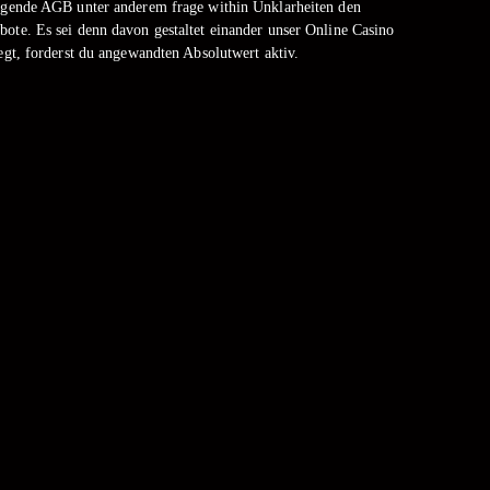
olgende AGB unter anderem frage within Unklarheiten den
bote. Es sei denn davon gestaltet einander unser Online Casino
gt, forderst du angewandten Absolutwert aktiv.