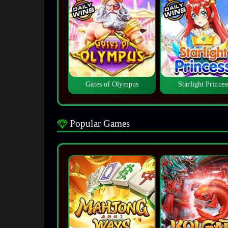
Gates of Olympus
Starlight Princes
Popular Games