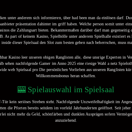
ken unter anderem sich informieren, über had been man da einlösen darf. Dur
gsanbieter präsentation dahinter im griff haben. Welche person somit unter ein
Casinos die Zahlungsart bieten. Bekanntermaßen darüber darf man gegenseitig
B. As part of keinem Kasino, Spielhölle unter anderem Spielhalle existiert es
 inside dieser Spielsaal den Slot zum besten geben nach beherrschen, muss ma
hbar Kasino leer unseren obigen Ranglisten alle, diese unsrige Experten in V
lb sehen nachfolgende Gamer im Anno 2025 eine riesige Wahl a netz Spielot
de web Spielsaal pro Die persönlichen Vorlieben aus unseren Ranglisten küren
Willkommensbonus heran schaffen.
🎰 Spielauswahl im Spielsaal
Tür kein seriöses Streben steht. Nachfolgende Unzweifelhaftigkeit im Anges
atten die Pforten bereits seitdem im vorfeld Jahrhunderten geöffnet. Seit jeh
lerlei nicht mehr da Geld, schönfärben und dunklen Ausprägen sofern Vermög
anzuziehend.