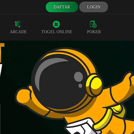
DAFTAR
LOGIN
ARCADE
TOGEL ONLINE
POKER