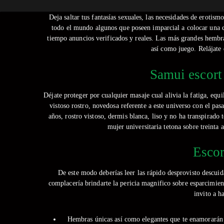
Deja saltar tus fantasías sexuales, las necesidades de erotism
todo el mundo algunos que poseen imparcial a colocar una co
tiempo anuncios verificados y reales.
Las más grandes hembras
así­ como juego. Relájate
Samui escort 
Déjate proteger por cualquier masaje cual alivia la fatiga, equ
vistoso rostro, novedosa referente a este universo con el p
años, rostro vistoso, dermis blanca, liso y no ha transpirado
mujer universitaria tetona sobre treinta
Escor
De este modo deberías leer las rápido desprovisto descuid
complacerí­a brindarte la pericia magnifico sobre esparcimi
invito a h
Hembras únicas así­ como elegantes que te enamorarán 