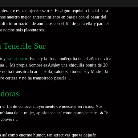
uiera de estas mujeres escorts. Es algún requisito inicial para
mos nuestro mejor entretenimiento en pareja con el pasar del
dí­n información de anuncios con el fin de para ella y para el
servicios más placenteros.
n Tenerife Sur
 Soy
samui escort
Brandy la linda muñequita de 23 años de vida
acias… Mi propia nombre es Ashley una chiquilla bonita de 20
 y no ha transpirado ac… Hola, saludos a todos. soy Masiel, la
bre certeza y no ha transpirado pasarla …
idoras
on el fin de conocer mayormente de nuestros servicios. Nos
ombiana de la mujer, apasionada así­ como complaciente. 🔥Te
na convers…
 así­ como enorme humor, tan atractivas que te dejarán