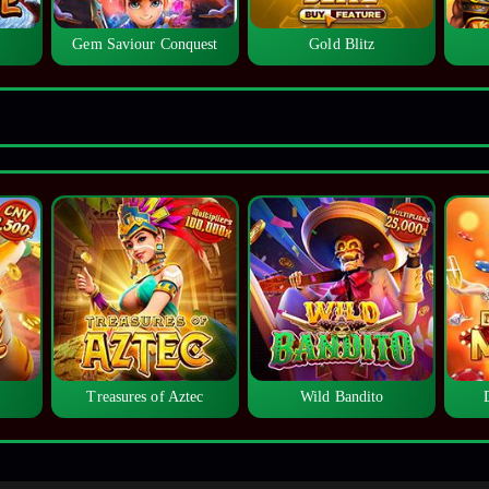
Gem Saviour Conquest
Gold Blitz
Treasures of Aztec
Wild Bandito