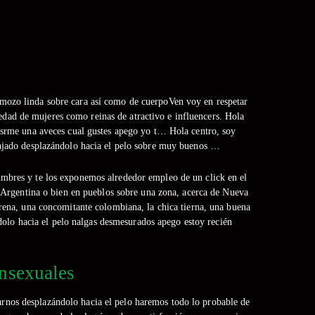
 mozo linda sobre cara así­ como de cuerpoVen voy en respetar
dad de mujeres como reinas de atractivo e influencers. Hola
isrme una aveces cual gustes apego yo t… Hola centro, soy
bajado desplazándolo hacia el pelo sobre muy buenos …
mbres y te los exponemos alrededor empleo de un click en el
e Argentina o bien en pueblos sobre una zona, acerca de Nueva
erena, una concomitante colombiana, la chica tierna, una buena
dolo hacia el pelo nalgas desmesurados apego estoy recién
ansexuales
tarnos desplazándolo hacia el pelo haremos todo lo probable de