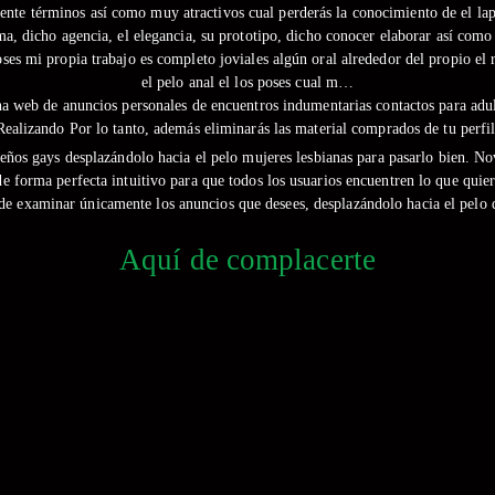
rente términos así­ como muy atractivos cual perderás la conocimiento de el lap
ma, dicho agencia, el elegancia, su prototipo, dicho conocer elaborar así­ com
ses mi propia trabajo es completo joviales algún oral alrededor del propio el r
el pelo anal el los poses cual m…
a web de anuncios personales de encuentros indumentarias contactos para adul
Realizando Por lo tanto, además eliminarás las material comprados de tu perfil
eños gays desplazándolo hacia el pelo mujeres lesbianas para pasarlo bien. N
 forma perfecta intuitivo para que todos los usuarios encuentren lo que quier
n de examinar únicamente los anuncios que desees, desplazándolo hacia el pelo d
Aquí de complacerte