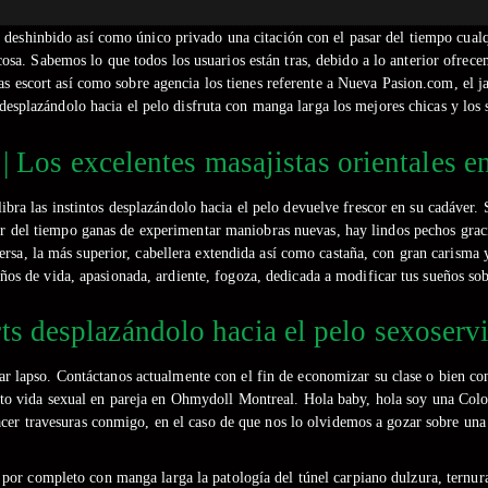
o deshinbido así­ como único privado una citación con el pasar del tiempo cualq
sa. Sabemos lo que todos los usuarios están tras, debido a lo anterior ofrece
 escort así­ como sobre agencia los tienes referente a Nueva Pasion.com, el jar
 desplazándolo hacia el pelo disfruta con manga larga los mejores chicas y los 
| Los excelentes masajistas orientales e
ilibra las instintos desplazándolo hacia el pelo devuelve frescor en su cadáver.
asar del tiempo ganas de experimentar maniobras nuevas, hay lindos pechos gr
 tersa, la más superior, cabellera extendida así­ como castaña, con gran carisma
 años de vida, apasionada, ardiente, fogoza, dedicada a modificar tus sueños so
ts desplazándolo hacia el pelo sexoserv
ar lapso. Contáctanos actualmente con el fin de economizar su clase o bien c
ento vida sexual en pareja en Ohmydoll Montreal. Hola baby, hola soy una Col
acer travesuras conmigo, en el caso de que nos lo olvidemos a gozar sobre u
por completo con manga larga la patologí­a del túnel carpiano dulzura, ternura