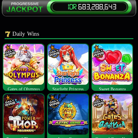
Daily Wins
Gates of Olympus
Starlight Princess
Sweet Bonanza