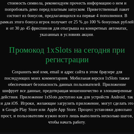
стоимость символа, рекомендуем прочесть информацию о нем и
попробовать демо перед платным запуском. Приветственный пакет
состоит из бонусов, предлагающихся на первые 4 пополнения. В
рамках этого бонуса игрок получает от 25 % до 100 % бонусных рублей
и от 30 до 45 фриспинов для отыгрыша на конкретных автоматах,
указанных в условиях акции.
Промокод 1xSlots на сегодня при
регистрации
Сохранить моё имя, email и адрес сайта в этом браузере для
последующих моих комментариев. Мобильная версия 1xSlots также
обеспечивает безопасность данных пользователей. Приложение
шифрует все данные, предотвращая мошенничество и злонамеренные
действия. Приложение 1xSlots доступно как для устройств Android, так
и для iOS. Игроки, желающие загрузить приложение, могут сделать это
в Google Play Store или Apple App Store. Процесс установки довольно
прост, и пользователям нужно всего лишь выполнить несколько шагов,
чтобы начать работу.