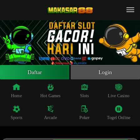
Beranda
Slot Online
Live Casino
Sportsbook
Arcade
Togel Online
Daftar
Login
Poker
Whatsapp
Home
Hot Games
Slots
Live Casino
Telegram
Sports
Arcade
Poker
Togel Online
Livechat