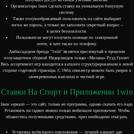
Организаторы 1вин сделать ставку на уникальную бонусную
систему.
Также полувоображаемый пользователь на сайте выбирает
логин же пароль, а только же заполните секретный вопрос –
в целях безопасности.
Пользователи могут получить помощи по электронной
почте, в чате также по телефону.
Амбассадором бренда “1win” является пресловутый в прошлом
полузащитник сборной Нидерландов только «Милана» Рууд Гуллит.
Весь ассортимент игр находится в каталоге структурированном в левой
стороне стартовой страницы. С 1Win севилестр можете быть уверен в
своевременных выплатах и честной игре.
Ставки На Спорт и Приложении 1win
1вин зеркало — это сайт, только не программа, однако скачать его надо.
Установить на гаджет можно только мобильное приложение. Чтобы
обзавестись полученными средствами, приз необходимо отыграть.
Установка мобильного приложения — лучший вариант ддя