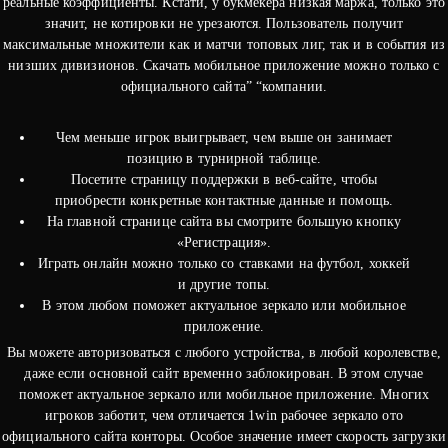
реальные коэффициенты. Кстати, у букмекера низкая маржа, только это
значит, не котировки не урезаются. Пользователь получит
максимальные множители как и матчи топовых лиг, так и в события из
низших дивизионов. Скачать мобильное приложение можно только с
официального сайта” “компании.
Чем меньше игрок выигрывает, чем выше он занимает
позицию в турнирной таблице.
Посетите страницу поддержки в веб-сайте, чтобы
приобрести конкретные контактные данные и помощь.
На главной странице сайта вы смотрите большую кнопку
«Регистрация».
Играть онлайн можно только со ставками на футбол, хоккей
и другие топы.
В этом любом поможет актуальное зеркало или мобильное
приложение.
Вы можете авторизоваться с любого устройства, в любой королевстве,
даже если основной сайт временно заблокирован. В этом случае
поможет актуальное зеркало или мобильное приложение. Многих
игроков заботит, чем отличается 1win рабочее зеркало ото
официального сайта конторы. Особое значение имеет скорость загрузки