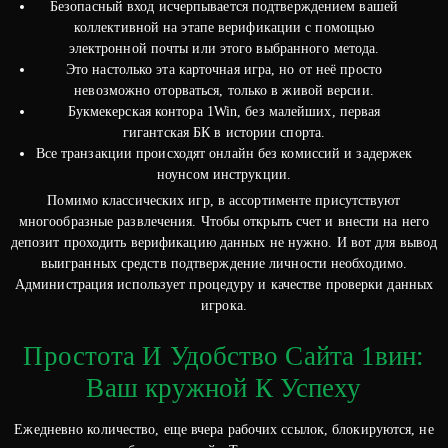
Безопасный вход исчерпывается подтверждением вашей
коллективной на этапе верификации с помощью
электронной почты или этого выбранного метода.
Это настолько эта карточная игра, но от неё просто
невозможно оторваться, только в живой версии.
Букмекерская контора 1Win, без малейших, первая
гигантская БК в истории спорта.
Все транзакции происходят онлайн без комиссий и задержек
ноунсом инструкции.
Помимо классических игр, в ассортименте присутствуют
многообразные развлечения. Чтобы открыть счет и внести на него
депозит проходить верификацию данных не нужно. И вот для вывод
выигранных средств подтверждение личности необходимо.
Администрация использует процедуру и качестве проверки данных
игрока.
Простота И Удобство Сайта 1вин:
Ваш кружной К Успеху
Ежедневно количество, еще вчера рабочих ссылок, блокируются, не