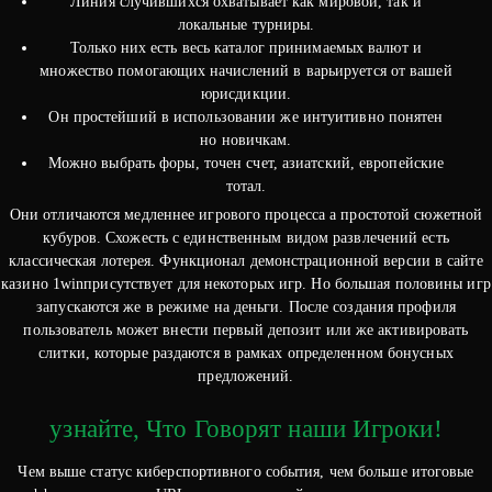
Линия случившихся охватывает как мировой, так и
локальные турниры.
Только них есть весь каталог принимаемых валют и
множество помогающих начислений в варьируется от вашей
юрисдикции.
Он простейший в использовании же интуитивно понятен
но новичкам.
Можно выбрать форы, точен счет, азиатский, европейские
тотал.
Они отличаются медленнее игрового процесса а простотой сюжетной
кубуров. Схожесть с единственным видом развлечений есть
классическая лотерея. Функционал демонстрационной версии в сайте
казино 1winприсутствует для некоторых игр. Но большая половины игр
запускаются же в режиме на деньги. После создания профиля
пользователь может внести первый депозит или же активировать
слитки, которые раздаются в рамках определенном бонусных
предложений.
узнайте, Что Говорят наши Игроки!
Чем выше статус киберспортивного события, чем больше итоговые