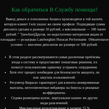
Как обратиться В Службу помощи?
Вывод деньги и пополнение баланса производятся в той валюте,
которую клиент 1win указал же своем профиле. Подходящая сумма
депозита сделана в размере 10 рублей, а максимальная — 100 тысяч
рублей.” “[newline]Другая, не недостаточно интересная акция от
площадки — розыгрыш Lamborghini Huracan Performante. Обязательное
условие — внесение депозитов же размере от 500 рублей.
В этом разделе рассматриваются самые различные проблемы
входа а систему и предоставляет пошаговые решения, их
помогут пользователям одиночку устранить затруднения.
Хотя этот процесс необходим для безопасности аккаунта, он
или запутать пользователей.
Регулятор Кюрасао гарантирует для клиента своевременные
выплаты, интеллигентные вейджеры на бонусы и реальные
коэффициенты.
Справа размещены купон, виртуальное казино же другие
виды развлечений.
Максимальное вознаграждение в размере 15 %