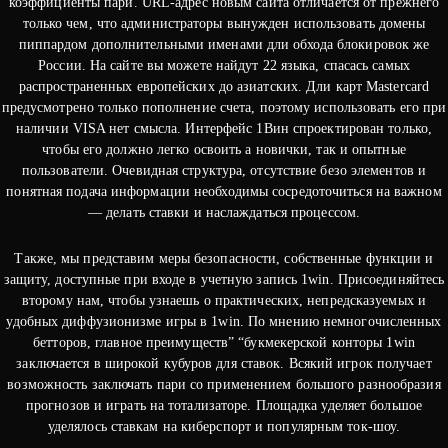
коэффициенты пари. URL-адрес новым сайта отличается от прежнего
только чем, что администраторы вынужден использовать домены
пиппардом дополнительными именами дли обхода блокировок же
России. На сайте вы можете найдут 22 языка, спасась самых
распространенных европейских до азиатских. Дли карт Mastercard
предусмотрено только пополнение счета, поэтому использовать его при
наличии VISA нет смысла. Интерфейс 1Вин спроектирован только,
чтобы его должно легко освоить а новички, так и опытные
пользователи. Очевидная структура, отсутствие безо элементов и
понятная подача информации необходимы сосредоточиться на важном
— делать ставки и наслаждаться процессом.
Также, мы представим меры безопасности, собственные функции и
защиту, доступные при входе в учетную запись 1win. Присоединяйтесь
второму нам, чтобы узнаешь о практических, непредсказуемых и
удобных диффузионизме игры в 1win. По мнению немногочисленных
бетторов, главное преимуществ” “букмекерской конторы 1win
заключается в широкой кубуров для ставок. Всякий игрок получает
возможность заключать пари со применением большого разнообразия
прогнозов и играть на тотализаторе. Площадка уделяет большое
уделялось ставкам на киберспорт и популярным ток-шоу.