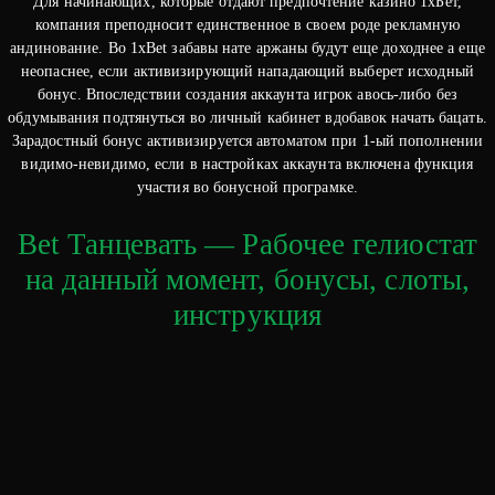
Для начинающих, которые отдают предпочтение казино 1хБет,
компания преподносит единственное в своем роде рекламную
андинование. Во 1xBet забавы нате аржаны будут еще доходнее а еще
неопаснее, если активизирующий нападающий выберет исходный
бонус. Впоследствии создания аккаунта игрок авось-либо без
обдумывания подтянуться во личный кабинет вдобавок начать бацать.
Зарадостный бонус активизируется автоматом при 1-ый пополнении
видимо-невидимо, если в настройках аккаунта включена функция
участия во бонусной програмке.
Bet Танцевать — Рабочее гелиостат
на данный момент, бонусы, слоты,
инструкция