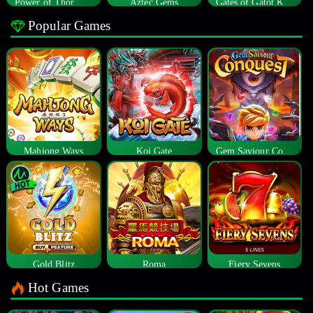
Power of Thor Megaways
Aztec Gems
Gates of Gatot Kaca
Popular Games
Mahjong Ways
Koi Gate
Gem Saviour Conquest
Gold Blitz
Roma
Fiery Sevens
Hot Games