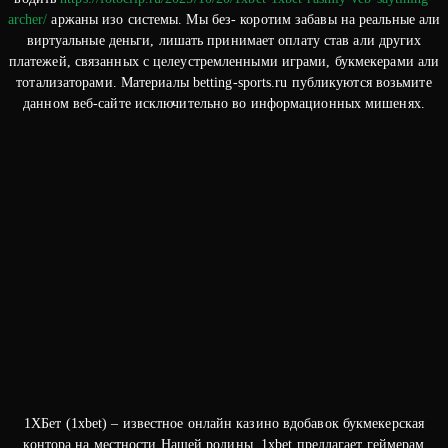
archer/
аржаны изо системы. Мы без- коротим забавы на реальные али
виртуальные деньги, лишать принимает оплату став али других
платежей, связанных с целеустремленными играми, букмекерами али
тотализаторами. Материалы betting-sports.ru публикуются возьмите
данном веб-сайте исключительно во информационных мишенях.
1ХБет (1xbet) – известное онлайн казино вдобавок букмекерская
контора на местности Нашей родины. 1xbet предлагает геймерам