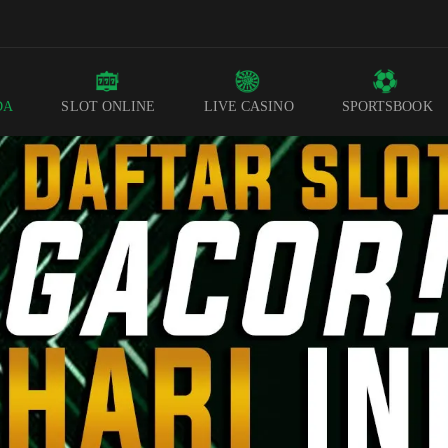
DA
SLOT ONLINE
LIVE CASINO
SPORTSBOOK