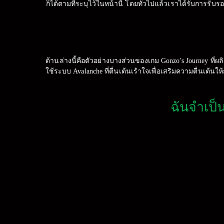
ก็ได้ตามที่ระบุไว้ในหน้านี้ โดยทั่วไปแล้วเราได้รับการรั
ด้านล่างนี้คือตัวอย่างบางส่วนของเกม Gonzo's Journey ที
ใช้ระบบ Avalanche ที่ตื่นเต้นเร้าใจเพื่อเสริมความตื่นเต้นใ
ฉันจำเป็