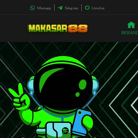
Whatsapp
Telegram
Livechat
BERAN