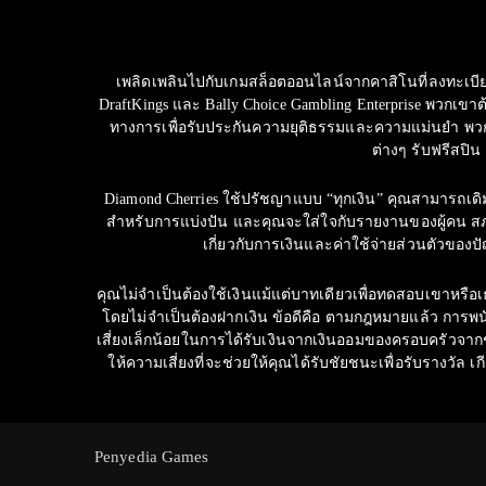
เพลิดเพลินไปกับเกมสล็อตออนไลน์จากคาสิโนที่ลงทะเบียน
DraftKings และ Bally Choice Gambling Enterprise พวกเ
ทางการเพื่อรับประกันความยุติธรรมและความแม่นยำ พวกเขา
ต่างๆ รับฟรีสปิน
Diamond Cherries ใช้ปรัชญาแบบ “ทุกเงิน” คุณสามารถเดิมพ
สำหรับการแบ่งปัน และคุณจะใส่ใจกับรายงานของผู้คน สภา
เกี่ยวกับการเงินและค่าใช้จ่ายส่วนตัวของป
คุณไม่จำเป็นต้องใช้เงินแม้แต่บาทเดียวเพื่อทดสอบเขาห
โดยไม่จำเป็นต้องฝากเงิน ข้อดีคือ ตามกฎหมายแล้ว การพนัน
เสี่ยงเล็กน้อยในการได้รับเงินจากเงินออมของครอบครัวจา
ให้ความเสี่ยงที่จะช่วยให้คุณได้รับชัยชนะเพื่อรับรางวัล 
Penyedia Games